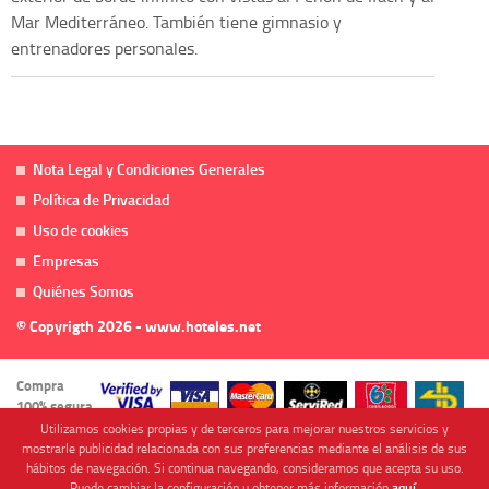
Mar Mediterráneo. También tiene gimnasio y
entrenadores personales.
Nota Legal y Condiciones Generales
Política de Privacidad
Uso de cookies
Empresas
Quiénes Somos
© Copyrigth 2026 - www.hoteles.net
Compra
100% segura
Utilizamos cookies propias y de terceros para mejorar nuestros servicios y
mostrarle publicidad relacionada con sus preferencias mediante el análisis de sus
hábitos de navegación. Si continua navegando, consideramos que acepta su uso.
Puede cambiar la configuración u obtener más información
aquí
.