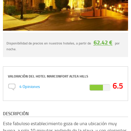
62.42 €
Disponibilidad de precios en nuestros hoteles, a partir de
por
noche.
VALORACIÓN DEL
HOTEL MARCONFORT ALTEA HILLS
6.5
4
Opiniones
DESCRIPCIÓN
Este fabuloso establecimiento goza de una ubicación muy
buena, a solo 10 minutos andando de la playa, y con elegantes