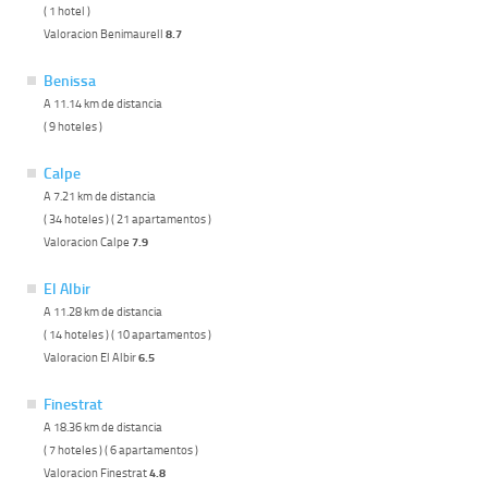
( 1 hotel )
Valoracion Benimaurell
8.7
Benissa
A 11.14 km de distancia
( 9 hoteles )
Calpe
A 7.21 km de distancia
( 34 hoteles ) ( 21 apartamentos )
Valoracion Calpe
7.9
El Albir
A 11.28 km de distancia
( 14 hoteles ) ( 10 apartamentos )
Valoracion El Albir
6.5
Finestrat
A 18.36 km de distancia
( 7 hoteles ) ( 6 apartamentos )
Valoracion Finestrat
4.8