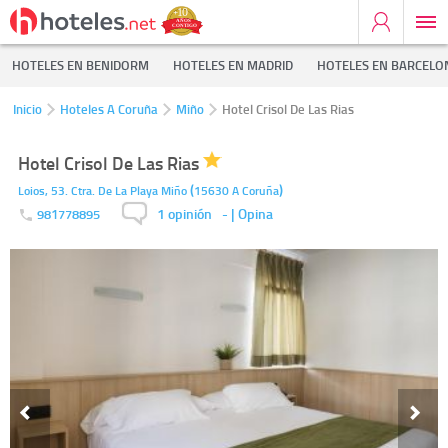
HOTELES EN BENIDORM
HOTELES EN MADRID
HOTELES EN BARCELO
Inicio
Hoteles A Coruña
Miño
Hotel Crisol De Las Rias
Hotel Crisol De Las Rias
(
)
Loios, 53. Ctra. De La Playa
Miño
15630
A Coruña
1 opinión
-
| Opina
981778895