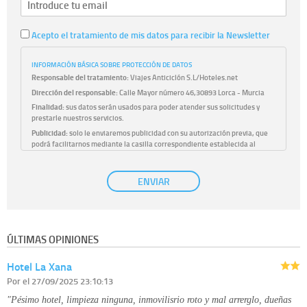
Acepto el tratamiento de mis datos para recibir la Newsletter
INFORMACIÓN BÁSICA SOBRE PROTECCIÓN DE DATOS
Responsable del tratamiento:
Viajes Anticiclón S.L/Hoteles.net
Dirección del responsable:
Calle Mayor número 46,30893 Lorca - Murcia
Finalidad:
sus datos serán usados para poder atender sus solicitudes y
prestarle nuestros servicios.
Publicidad:
solo le enviaremos publicidad con su autorización previa, que
podrá facilitarnos mediante la casilla correspondiente establecida al
efecto.
Base Jurídica:
únicamente trataremos sus datos con su consentimiento
ENVIAR
previo, que podrá facilitarnos mediante la casilla correspondiente
establecida al efecto.
Destinatarios:
con carácter general, sólo el personal de nuestra entidad
que esté debidamente autorizado podrá tener conocimiento de la
información que le pedimos. No se comunicarán datos a terceros.
ÚLTIMAS OPINIONES
Derechos:
tiene derecho a saber qué información tenemos sobre usted,
corregirla y eliminarla, tal y como se explica en la información adicional
Hotel La Xana
disponible en nuestra página web.
Información complementaria:
Puede consultar la información adicional y
Por
el 27/09/2025 23:10:13
detallada sobre cómo tratamos sus datos en la
política de privacidad
"Pésimo hotel, limpieza ninguna, inmovilisrio roto y mal arrerglo, dueñas