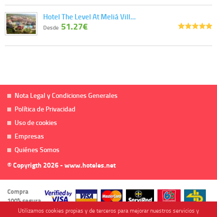
Hotel The Level At Meliá Vill…
51.27€
Desde
Nota Legal y Condiciones Generales
Política de Privacidad
Uso de cookies
Empresas
Quiénes Somos
© Copyrigth 2026 - www.hoteles.net
Compra
100% segura
Utilizamos cookies propias y de terceros para mejorar nuestros servicios y