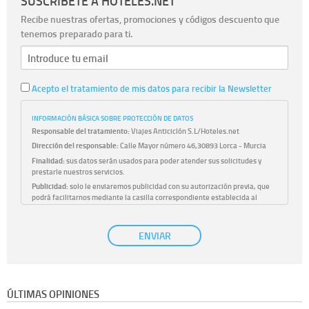
SUSCRÍBETE A HOTELES.NET
Recibe nuestras ofertas, promociones y códigos descuento que
tenemos preparado para ti.
Acepto el tratamiento de mis datos para recibir la Newsletter
INFORMACIÓN BÁSICA SOBRE PROTECCIÓN DE DATOS
Responsable del tratamiento:
Viajes Anticiclón S.L/Hoteles.net
Dirección del responsable:
Calle Mayor número 46,30893 Lorca - Murcia
Finalidad:
sus datos serán usados para poder atender sus solicitudes y
prestarle nuestros servicios.
Publicidad:
solo le enviaremos publicidad con su autorización previa, que
podrá facilitarnos mediante la casilla correspondiente establecida al
efecto.
Base Jurídica:
únicamente trataremos sus datos con su consentimiento
ENVIAR
previo, que podrá facilitarnos mediante la casilla correspondiente
establecida al efecto.
Destinatarios:
con carácter general, sólo el personal de nuestra entidad
que esté debidamente autorizado podrá tener conocimiento de la
información que le pedimos. No se comunicarán datos a terceros.
ÚLTIMAS OPINIONES
Derechos:
tiene derecho a saber qué información tenemos sobre usted,
corregirla y eliminarla, tal y como se explica en la información adicional