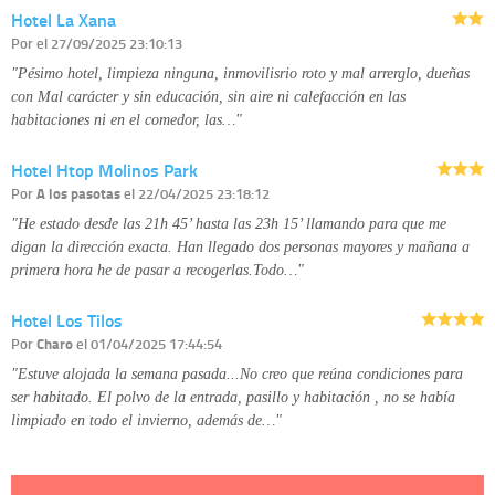
Hotel La Xana
disponible en nuestra página web.
Información complementaria:
Puede consultar la información adicional y
Por
el 27/09/2025 23:10:13
detallada sobre cómo tratamos sus datos en la
política de privacidad
"Pésimo hotel, limpieza ninguna, inmovilisrio roto y mal arrerglo, dueñas
con Mal carácter y sin educación, sin aire ni calefacción en las
habitaciones ni en el comedor, las…"
Hotel Htop Molinos Park
Por
A los pasotas
el 22/04/2025 23:18:12
"He estado desde las 21h 45’ hasta las 23h 15’ llamando para que me
digan la dirección exacta. Han llegado dos personas mayores y mañana a
primera hora he de pasar a recogerlas.Todo…"
Hotel Los Tilos
Por
Charo
el 01/04/2025 17:44:54
"Estuve alojada la semana pasada...No creo que reúna condiciones para
ser habitado. El polvo de la entrada, pasillo y habitación , no se había
limpiado en todo el invierno, además de…"