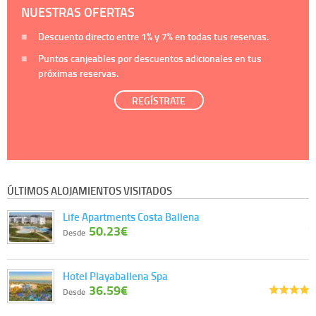
NUESTRAS OFERTAS
Descuento directo entre
1%
y
7%
en todas tus reservas.
Puntos canjeables por descuentos adicionales en tus
próximas reservas.
REGÍSTRATE
ÚLTIMOS ALOJAMIENTOS VISITADOS
Life Apartments Costa Ballena
50.23€
Desde
Hotel Playaballena Spa
36.59€
Desde