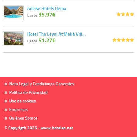
Advise Hotels Reina
35.97€
Desde
Hotel The Level At Meliá Vill…
51.27€
Desde
Nota Legal y Condiciones Generales
Política de Privacidad
Uso de cookies
Empresas
Quiénes Somos
© Copyrigth 2026 - www.hoteles.net