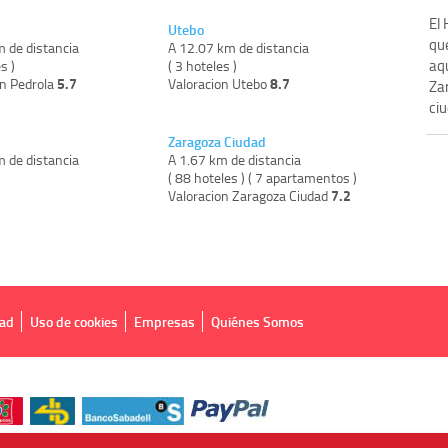
El 
Utebo
que
m de distancia
A 12.07 km de distancia
aq
s )
( 3 hoteles )
5.7
8.7
on Pedrola
Valoracion Utebo
Zar
ciu
Zaragoza Ciudad
m de distancia
A 1.67 km de distancia
)
( 88 hoteles ) ( 7 apartamentos )
7.2
Valoracion Zaragoza Ciudad
dad
Uso de cookies
Empresas
Quiénes Somos