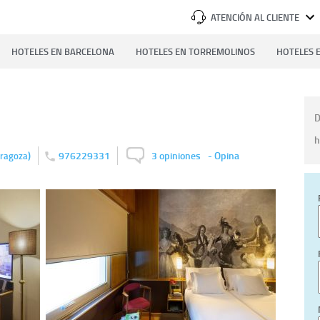
ATENCIÓN AL CLIENTE
HOTELES EN BARCELONA
HOTELES EN TORREMOLINOS
HOTELES E
D
h
)
976229331
3 opiniones
-
Opina
ragoza