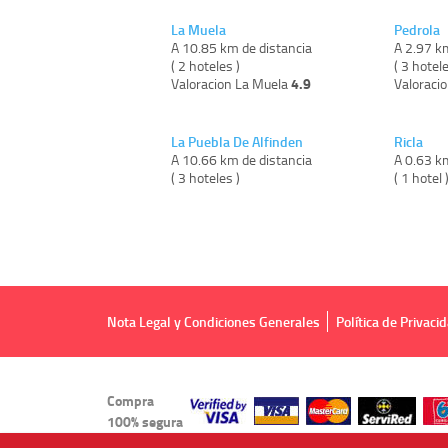
La Muela
Pedrola
A 10.85 km de distancia
A 2.97 k
( 2 hoteles )
( 3 hotele
4.9
Valoracion La Muela
Valoraci
La Puebla De Alfinden
Ricla
A 10.66 km de distancia
A 0.63 k
( 3 hoteles )
( 1 hotel 
Nota Legal y Condiciones Generales
Política de Privaci
Compra
100% segura