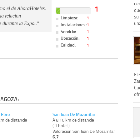
ce
1
como el de AhoraHoteles.
que
na relacion
su
Limpieza:
1
una
as durante la Expo.."
Instalaciones:
1
Servicio:
1
Ubicación:
1
Calidad:
1
El
Zar
Cue
of
RAGOZA:
 Ebro
San Juan De Mozarrifar
km de distancia
A 8.16 km de distancia
)
( 1 hotel )
Valoracion San Juan De Mozarrifar
6.7