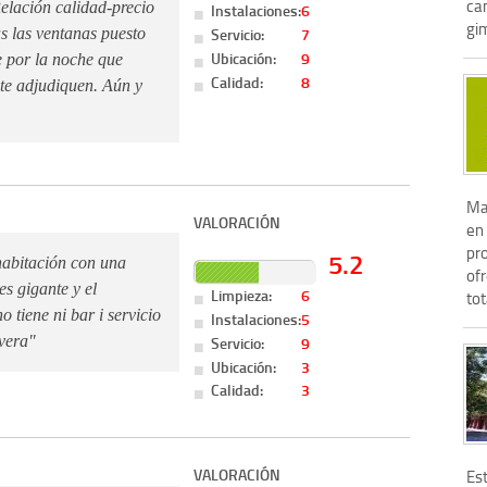
cam
elación calidad-precio
Instalaciones:
6
gim
Servicio:
7
s las ventanas puesto
Ubicación:
9
le por la noche que
Calidad:
8
te adjudiquen. Aún y
Mar
VALORACIÓN
en 
pro
5.2
habitación con una
ofr
s gigante y el
Limpieza:
6
tot
 tiene ni bar i servicio
Instalaciones:
5
Servicio:
9
vera"
Ubicación:
3
Calidad:
3
VALORACIÓN
Es