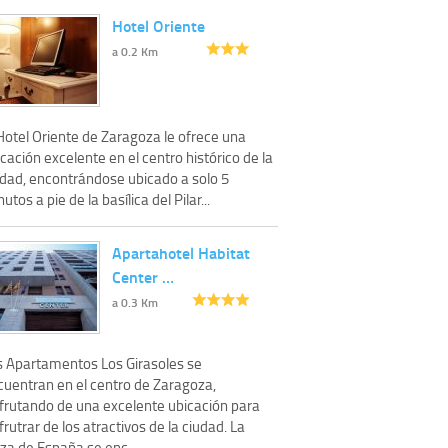
Hotel Oriente
a 0.2 Km
Hotel Oriente de Zaragoza le ofrece una
cación excelente en el centro histórico de la
udad, encontrándose ubicado a solo 5
utos a pie de la basílica del Pilar...
Apartahotel Habitat
Center …
a 0.3 Km
s Apartamentos Los Girasoles se
cuentran en el centro de Zaragoza,
sfrutando de una excelente ubicación para
frutrar de los atractivos de la ciudad. La
za de España se enc...