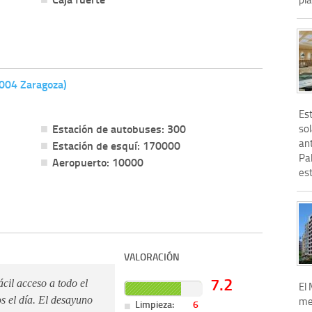
0004 Zaragoza)
Es
Estación de autobuses: 300
so
ant
Estación de esquí: 170000
Pa
Aeropuerto: 10000
es
VALORACIÓN
7.2
cil acceso a todo el
El
me
os el día. El desayuno
Limpieza:
6