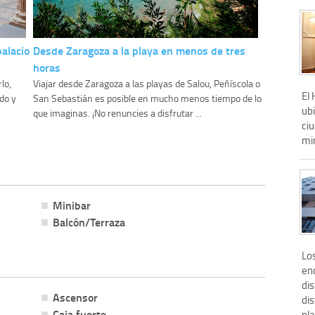
palacio
Desde Zaragoza a la playa en menos de tres
horas
lo,
Viajar desde Zaragoza a las playas de Salou, Peñíscola o
El 
do y
San Sebastián es posible en mucho menos tiempo de lo
ubi
que imaginas. ¡No renuncies a disfrutar ...
ci
min
Minibar
Balcón/Terraza
Lo
en
di
Ascensor
dis
Caja fuerte
pla