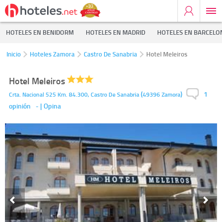
HOTELES EN BENIDORM
HOTELES EN MADRID
HOTELES EN BARCELO
Inicio
Hoteles Zamora
Castro De Sanabria
Hotel Meleiros
Hotel Meleiros
1
(
)
Crta. Nacional 525 Km. 84.300,
Castro De Sanabria
49396
Zamora
opinión
-
| Opina