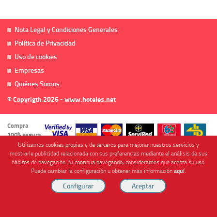
Nota Legal y Condiciones Generales
Política de Privacidad
Uso de cookies
Empresas
Quiénes Somos
© Copyrigth 2026 - www.hoteles.net
Compra
100% segura
Utilizamos cookies propias y de terceros para mejorar nuestros servicios y
mostrarle publicidad relacionada con sus preferencias mediante el análisis de sus
hábitos de navegación. Si continua navegando, consideramos que acepta su uso.
Puede cambiar la configuración u obtener más información
aquí
.
Cofinanciado por
Viajes Anticiclón, S.L. Agencia de Viajes Online - C.I. MU-107-2-25. C/ Mayor nº46 Bajo,
CP: 30893, Almendricos (Murcia, Spain).