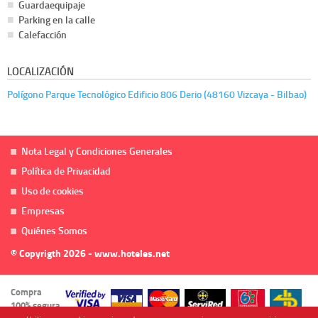
Guardaequipaje
Parking en la calle
Calefacción
LOCALIZACIÓN
Polígono Parque Tecnológico Edificio 806 Derio (48160 Vizcaya - Bilbao)
Nota Legal y Condiciones Generales
Política de Privacidad
Uso de cookies
Empresas
Quiénes Somos
© Copyrigth 2026 - www.hoteles.net
Compra
100% segura