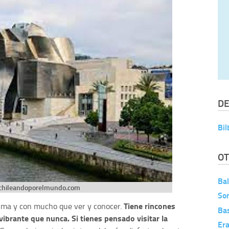
DE
Bil
OT
Ba
hileandoporelmundo.com
So
Tiene rincones
lma y con mucho que ver y conocer.
Ba
vibrante que nunca. Si tienes pensado visitar la
Er