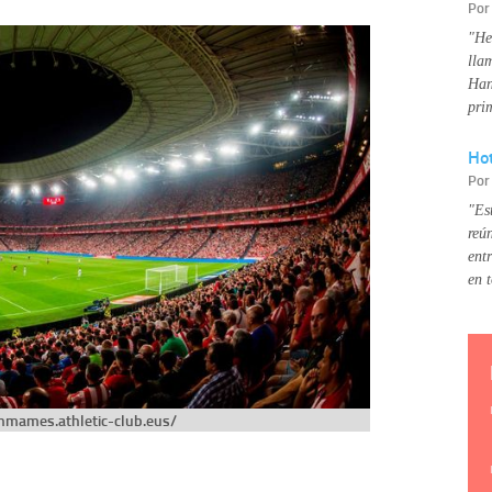
Po
"He
lla
Han
pri
Hot
Po
"Es
reú
ent
en 
anmames.athletic-club.eus/