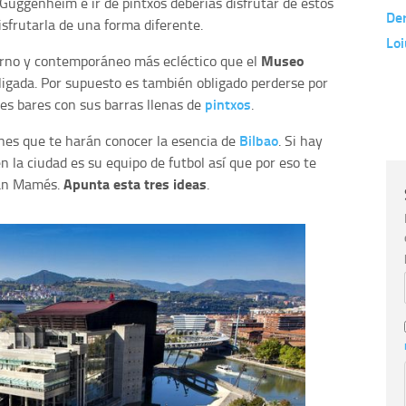
Guggenheim e ir de pintxos deberías disfrutar de estos
Der
disfrutarla de una forma diferente.
Loi
Museo
rno y contemporáneo más ecléctico que el
obligada. Por supuesto es también obligado perderse por
pintxos
ntes bares con sus barras llenas de
.
Bilbao
nes que te harán conocer la esencia de
. Si hay
 la ciudad es su equipo de futbol así que por eso te
Apunta esta tres ideas
San Mamés.
.