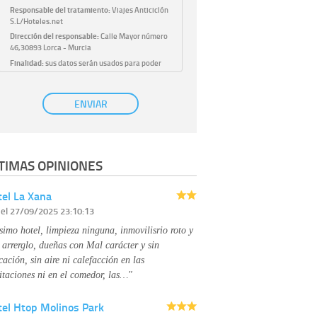
Responsable del tratamiento:
Viajes Anticiclón
S.L/Hoteles.net
Dirección del responsable:
Calle Mayor número
46,30893 Lorca - Murcia
Finalidad:
sus datos serán usados para poder
atender sus solicitudes y prestarle nuestros
servicios.
Publicidad:
solo le enviaremos publicidad con su
ENVIAR
autorización previa, que podrá facilitarnos
mediante la casilla correspondiente
establecida al efecto.
Base Jurídica:
únicamente trataremos sus datos
TIMAS OPINIONES
con su consentimiento previo, que podrá
facilitarnos mediante la casilla correspondiente
establecida al efecto.
el La Xana
Destinatarios:
con carácter general, sólo el
r
el 27/09/2025 23:10:13
personal de nuestra entidad que esté
debidamente autorizado podrá tener
simo hotel, limpieza ninguna, inmovilisrio roto y
conocimiento de la información que le pedimos.
No se comunicarán datos a terceros.
 arrerglo, dueñas con Mal carácter y sin
Derechos:
tiene derecho a saber qué
cación, sin aire ni calefacción en las
información tenemos sobre usted, corregirla y
itaciones ni en el comedor, las…"
eliminarla, tal y como se explica en la
información adicional disponible en nuestra
tel Htop Molinos Park
página web.