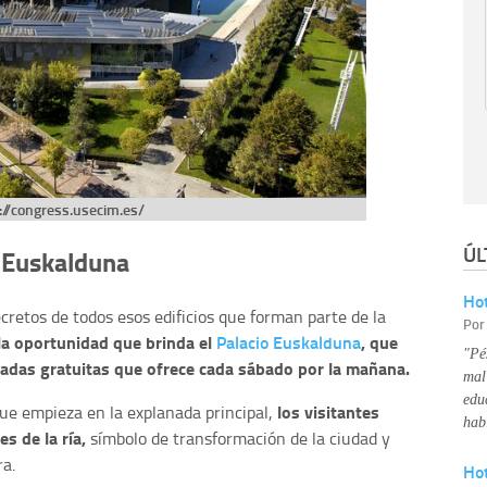
://congress.usecim.es/
ÚL
o Euskalduna
Hot
cretos de todos esos edificios que forman parte de la
Po
la oportunidad que brinda el
Palacio Euskalduna
, que
"Pé
uiadas gratuitas que ofrece cada sábado por la mañana.
mal
edu
los visitantes
que empieza en la explanada principal,
hab
s de la ría,
símbolo de transformación de la ciudad y
ra.
Ho