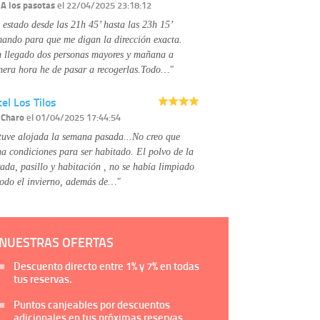
Información complementaria:
Puede consultar
r
A los pasotas
el 22/04/2025 23:18:12
la información adicional y detallada sobre cómo
 estado desde las 21h 45’ hasta las 23h 15’
tratamos sus datos en la
política de privacidad
mando para que me digan la dirección exacta.
 llegado dos personas mayores y mañana a
mera hora he de pasar a recogerlas.Todo…"
el Los Tilos
r
Charo
el 01/04/2025 17:44:54
tuve alojada la semana pasada...No creo que
na condiciones para ser habitado. El polvo de la
rada, pasillo y habitación , no se había limpiado
todo el invierno, además de…"
NUESTRAS OFERTAS
Descuento directo entre
1%
y
7%
en todas
tus reservas.
Puntos canjeables por descuentos
adicionales en tus próximas reservas.