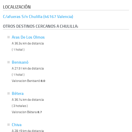
LOCALIZACIÓN
C/afueras S/n Chulilla (46167 Valencia)
OTROS DESTINOS CERCANOS A CHULILLA:
Aras De Los Olmos
A 36.34 km de distancia
( 1 hotel )
Benisanó
A 27.51 km de distancia
( 1 hotel )
Valoracion Benisanó
8.0
Bétera
A 36.74 km de distancia
( 3 hoteles )
Valoracion Bétera
8.7
Chiva
A 28.19 km de distancia