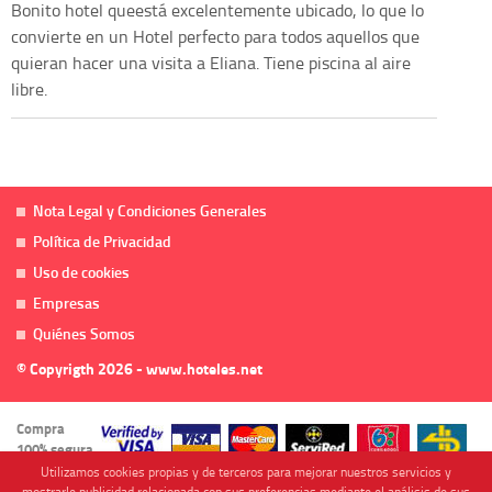
Bonito hotel queestá excelentemente ubicado, lo que lo
convierte en un Hotel perfecto para todos aquellos que
quieran hacer una visita a Eliana. Tiene piscina al aire
libre.
Nota Legal y Condiciones Generales
Política de Privacidad
Uso de cookies
Empresas
Quiénes Somos
© Copyrigth 2026 - www.hoteles.net
Compra
100% segura
Utilizamos cookies propias y de terceros para mejorar nuestros servicios y
mostrarle publicidad relacionada con sus preferencias mediante el análisis de sus