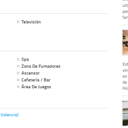
urb
pe
fam
Televisión
Spa
Est
Zona De Fumadores
vi
Ascensor
en
Cafetería / Bar
de 
Área De Juegos
Ho
 Valencia)