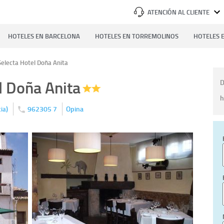
ATENCIÓN AL CLIENTE
HOTELES EN BARCELONA
HOTELES EN TORREMOLINOS
HOTELES E
electa Hotel Doña Anita
l Doña Anita
D
h
)
962305 7
Opina
ia