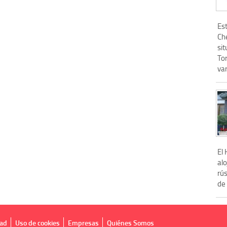
Es
Che
sit
To
var
El 
alo
rús
de 
dad
Uso de cookies
Empresas
Quiénes Somos