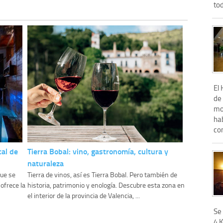
tod
El 
de 
mo
hab
com
al de
Tierra Bobal: vino, gastronomía, cultura y
naturaleza
que se
Tierra de vinos, así es Tierra Bobal. Pero también de
ofrece la
historia, patrimonio y enología. Descubre esta zona en
el interior de la provincia de Valencia, ...
Se
4 