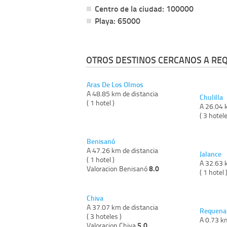
Centro de la ciudad: 100000
Playa: 65000
OTROS DESTINOS CERCANOS A RE
Aras De Los Olmos
A 48.85 km de distancia
Chulilla
( 1 hotel )
A 26.04 
( 3 hotele
Benisanó
A 47.26 km de distancia
Jalance
( 1 hotel )
A 32.63 
8.0
Valoracion Benisanó
( 1 hotel 
Chiva
A 37.07 km de distancia
Requena
( 3 hoteles )
A 0.73 k
5.0
Valoracion Chiva