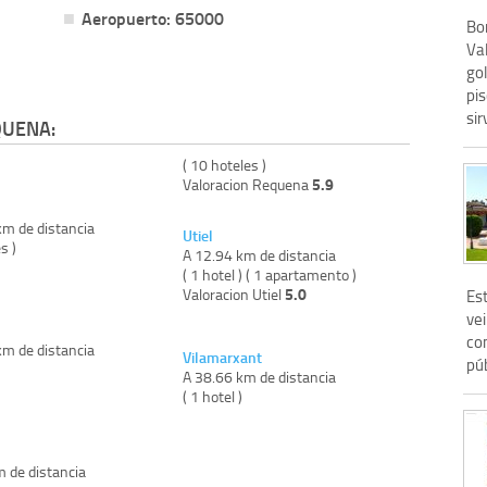
Aeropuerto: 65000
Bo
Va
go
pis
sir
QUENA:
( 10 hoteles )
5.9
Valoracion Requena
km de distancia
Utiel
s )
A 12.94 km de distancia
( 1 hotel ) ( 1 apartamento )
5.0
Valoracion Utiel
Es
ve
co
km de distancia
Vilamarxant
púb
)
A 38.66 km de distancia
( 1 hotel )
m de distancia