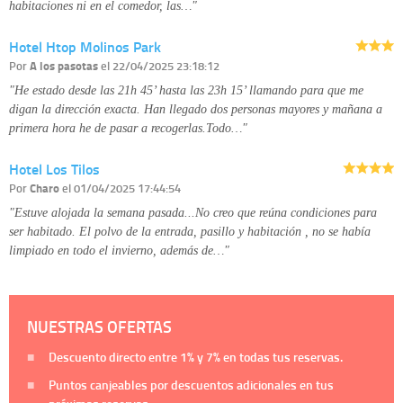
habitaciones ni en el comedor, las…"
Hotel Htop Molinos Park
Por
A los pasotas
el 22/04/2025 23:18:12
"He estado desde las 21h 45’ hasta las 23h 15’ llamando para que me
digan la dirección exacta. Han llegado dos personas mayores y mañana a
primera hora he de pasar a recogerlas.Todo…"
Hotel Los Tilos
Por
Charo
el 01/04/2025 17:44:54
"Estuve alojada la semana pasada...No creo que reúna condiciones para
ser habitado. El polvo de la entrada, pasillo y habitación , no se había
limpiado en todo el invierno, además de…"
NUESTRAS OFERTAS
Descuento directo entre
1%
y
7%
en todas tus reservas.
Puntos canjeables por descuentos adicionales en tus