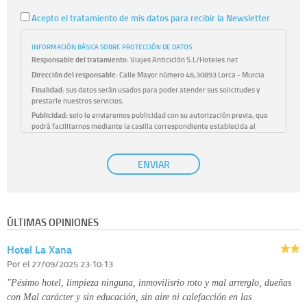
Acepto el tratamiento de mis datos para recibir la Newsletter
INFORMACIÓN BÁSICA SOBRE PROTECCIÓN DE DATOS
Responsable del tratamiento:
Viajes Anticiclón S.L/Hoteles.net
Dirección del responsable:
Calle Mayor número 46,30893 Lorca - Murcia
Finalidad:
sus datos serán usados para poder atender sus solicitudes y
prestarle nuestros servicios.
Publicidad:
solo le enviaremos publicidad con su autorización previa, que
podrá facilitarnos mediante la casilla correspondiente establecida al
efecto.
Base Jurídica:
únicamente trataremos sus datos con su consentimiento
ENVIAR
previo, que podrá facilitarnos mediante la casilla correspondiente
establecida al efecto.
Destinatarios:
con carácter general, sólo el personal de nuestra entidad
que esté debidamente autorizado podrá tener conocimiento de la
información que le pedimos. No se comunicarán datos a terceros.
ÚLTIMAS OPINIONES
Derechos:
tiene derecho a saber qué información tenemos sobre usted,
corregirla y eliminarla, tal y como se explica en la información adicional
Hotel La Xana
disponible en nuestra página web.
Información complementaria:
Puede consultar la información adicional y
Por
el 27/09/2025 23:10:13
detallada sobre cómo tratamos sus datos en la
política de privacidad
"Pésimo hotel, limpieza ninguna, inmovilisrio roto y mal arrerglo, dueñas
con Mal carácter y sin educación, sin aire ni calefacción en las