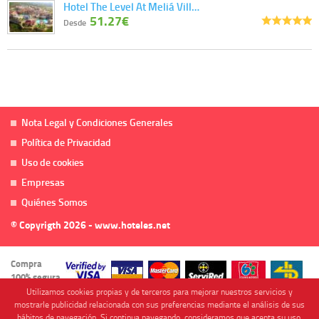
Hotel The Level At Meliá Vill…
51.27€
Desde
Nota Legal y Condiciones Generales
Política de Privacidad
Uso de cookies
Empresas
Quiénes Somos
© Copyrigth 2026 - www.hoteles.net
Compra
100% segura
Utilizamos cookies propias y de terceros para mejorar nuestros servicios y
mostrarle publicidad relacionada con sus preferencias mediante el análisis de sus
hábitos de navegación. Si continua navegando, consideramos que acepta su uso.