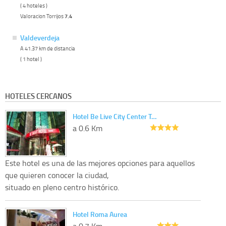
( 4 hoteles )
Valoracion Torrijos
7.4
Valdeverdeja
A 41.37 km de distancia
( 1 hotel )
HOTELES CERCANOS
Hotel Be Live City Center T…
a 0.6 Km
Este hotel es una de las mejores opciones para aquellos
que quieren conocer la ciudad,
situado en pleno centro histórico.
Hotel Roma Aurea
a 0.7 Km