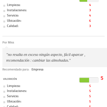
Limpieza:
4
Instalaciones:
3
Servicio:
4
Ubicación:
6
Calidad:
3
Por Miss
"no resalta en exceso ningún aspecto, fácil aparcar ,
recomendación : cambiar las almohadas."
Recomendado para:
Empresa
5
VALORACIÓN
Limpieza:
5
Instalaciones:
5
Servicio:
5
Ubicación:
5
Calidad:
5