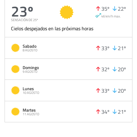
23º
35º
22º
46 km/h max.
SENSACIÓN DE 25º
Cielos despejados en las próximas horas
Sabado
33º
21º
8 AGOSTO
Domingo
32º
20º
9 AGOSTO
Lunes
33º
20º
10 AGOSTO
Martes
34º
21º
11 AGOSTO