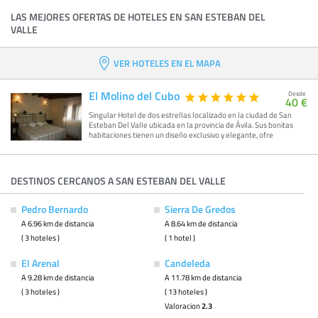
LAS MEJORES OFERTAS DE HOTELES EN SAN ESTEBAN DEL
VALLE
VER HOTELES EN EL MAPA
El Molino del Cubo
Desde
40 €
Singular Hotel de dos estrellas localizado en la ciudad de San
Esteban Del Valle ubicada en la provincia de Ávila. Sus bonitas
habitaciones tienen un diseño exclusivo y elegante, ofre
DESTINOS CERCANOS A SAN ESTEBAN DEL VALLE
Pedro Bernardo
Sierra De Gredos
A 6.96 km de distancia
A 8.64 km de distancia
( 3 hoteles )
( 1 hotel )
El Arenal
Candeleda
A 9.28 km de distancia
A 11.78 km de distancia
( 3 hoteles )
( 13 hoteles )
Valoracion
2.3