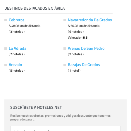
DESTINOS DESTACADOS EN ÁVILA
Cebreros
Navarredonda De Gredos
A 48.08 km de distancia
A 50.28 km de distancia
( 3 hoteles )
( 6 hoteles )
Valoracion
8.8
La Adrada
Arenas De San Pedro
( 2 hoteles )
( 9 hoteles )
Arevalo
Barajas De Gredos
( 5 hoteles )
( 1 hotel )
SUSCRÍBETE A HOTELES.NET
Recibe nuestras ofertas, promociones y códigos descuento que tenemos
preparado para ti.