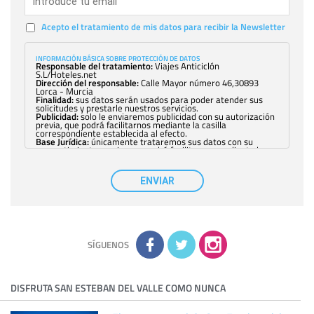
Acepto el tratamiento de mis datos para recibir la Newsletter
INFORMACIÓN BÁSICA SOBRE PROTECCIÓN DE DATOS
Responsable del tratamiento:
Viajes Anticiclón
S.L/Hoteles.net
Dirección del responsable:
Calle Mayor número 46,30893
Lorca - Murcia
Finalidad:
sus datos serán usados para poder atender sus
solicitudes y prestarle nuestros servicios.
Publicidad:
solo le enviaremos publicidad con su autorización
previa, que podrá facilitarnos mediante la casilla
correspondiente establecida al efecto.
Base Jurídica:
únicamente trataremos sus datos con su
consentimiento previo, que podrá facilitarnos mediante la
casilla correspondiente establecida al efecto.
Destinatarios:
con carácter general, sólo el personal de
nuestra entidad que esté debidamente autorizado podrá
ENVIAR
tener conocimiento de la información que le pedimos. No se
comunicarán datos a terceros.
Derechos:
tiene derecho a saber qué información tenemos
sobre usted, corregirla y eliminarla, tal y como se explica en
la información adicional disponible en nuestra página web.
Información complementaria:
Puede consultar la información
adicional y detallada sobre cómo tratamos sus datos en la
política de privacidad
SÍGUENOS
DISFRUTA SAN ESTEBAN DEL VALLE COMO NUNCA