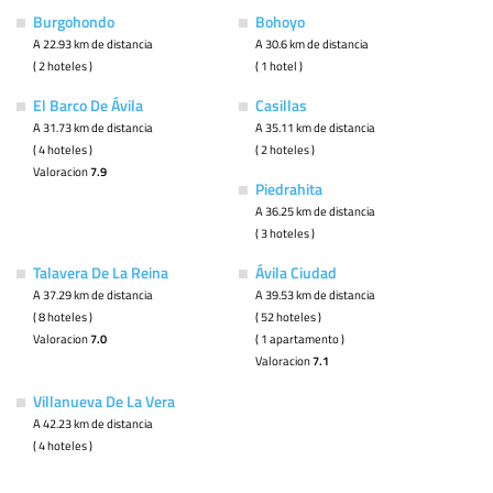
Burgohondo
Bohoyo
A 22.93 km de distancia
A 30.6 km de distancia
( 2 hoteles )
( 1 hotel )
El Barco De Ávila
Casillas
A 31.73 km de distancia
A 35.11 km de distancia
( 4 hoteles )
( 2 hoteles )
Valoracion
7.9
Piedrahita
A 36.25 km de distancia
( 3 hoteles )
Talavera De La Reina
Ávila Ciudad
A 37.29 km de distancia
A 39.53 km de distancia
( 8 hoteles )
( 52 hoteles )
Valoracion
7.0
( 1 apartamento )
Valoracion
7.1
Villanueva De La Vera
A 42.23 km de distancia
( 4 hoteles )