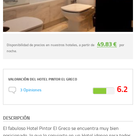
49.83 €
Disponibilidad de precios en nuestros hoteles, a partir de
por
noche.
VALORACIÓN DEL
HOTEL PINTOR EL GRECO
6.2
3
Opiniones
DESCRIPCIÓN
El fabuloso Hotel Pintor El Greco se encuentra muy bien
posicionado, lo que lo convierte en un Hotel idoneo para todos