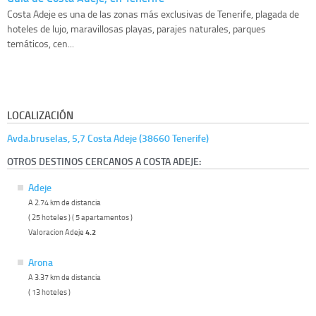
Costa Adeje es una de las zonas más exclusivas de Tenerife, plagada de
hoteles de lujo, maravillosas playas, parajes naturales, parques
temáticos, cen...
LOCALIZACIÓN
Avda.bruselas, 5,7 Costa Adeje (38660 Tenerife)
OTROS DESTINOS CERCANOS A COSTA ADEJE:
Adeje
A 2.74 km de distancia
( 25 hoteles ) ( 5 apartamentos )
Valoracion Adeje
4.2
Arona
A 3.37 km de distancia
( 13 hoteles )