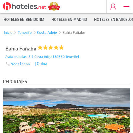
HOTELES EN BENIDORM
HOTELES EN MADRID
HOTELES EN BARCELO
Inicio
Tenerife
Costa Adeje
Bahia Fañabe
Bahia Fañabe
(
)
Avda.bruselas, 5,7
Costa Adeje
38660
Tenerife
| Opina
922713366
REPORTAJES