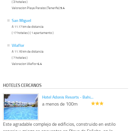
( 3 hoteles )
Valoracion Playa Paraiso (Tenerife)
9.4
San Miguel
A 11.17 km de distancia
( 17 hoteles ) ( 1 apartamento )
Vilaflor
A 11.16 km de distancia
( 7 hoteles )
Valoracion Vilaflor
6.4
HOTELES CERCANOS
Hotel Adonis Resorts - Bahi…
a menos de 100m
Este agradable complejo de edificios, construido en estilo
canario y griego se encuentra en Playa de Fañabe, en la