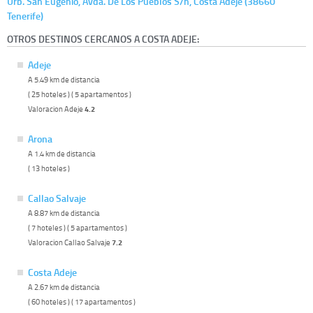
Urb. San Eugenio, Avda. De Los Pueblos S/n, Costa Adeje (38660
Tenerife)
OTROS DESTINOS CERCANOS A COSTA ADEJE:
Adeje
A 5.49 km de distancia
( 25 hoteles ) ( 5 apartamentos )
Valoracion Adeje
4.2
Arona
A 1.4 km de distancia
( 13 hoteles )
Callao Salvaje
A 8.87 km de distancia
( 7 hoteles ) ( 5 apartamentos )
Valoracion Callao Salvaje
7.2
Costa Adeje
A 2.67 km de distancia
( 60 hoteles ) ( 17 apartamentos )