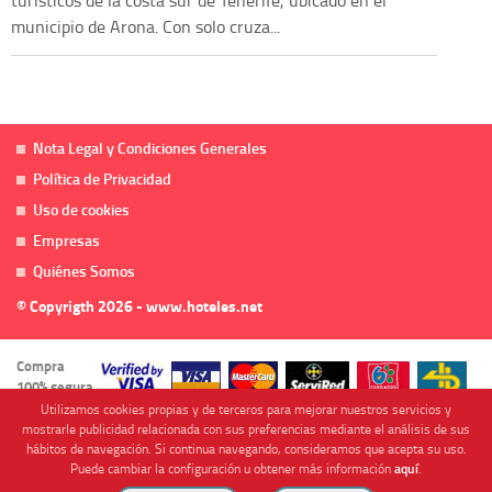
municipio de Arona. Con solo cruza...
Nota Legal y Condiciones Generales
Política de Privacidad
Uso de cookies
Empresas
Quiénes Somos
© Copyrigth 2026 - www.hoteles.net
Compra
100% segura
Utilizamos cookies propias y de terceros para mejorar nuestros servicios y
mostrarle publicidad relacionada con sus preferencias mediante el análisis de sus
hábitos de navegación. Si continua navegando, consideramos que acepta su uso.
Puede cambiar la configuración u obtener más información
aquí
.