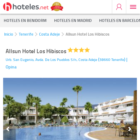
HOTELES EN BENIDORM
HOTELES EN MADRID
HOTELES EN BARCELO
Inicio
Tenerife
Costa Adeje
Allsun Hotel Los Hibiscos
Allsun Hotel Los Hibiscos
(
)
|
Urb. San Eugenio, Avda. De Los Pueblos S/n,
Costa Adeje
38660
Tenerife
Opina