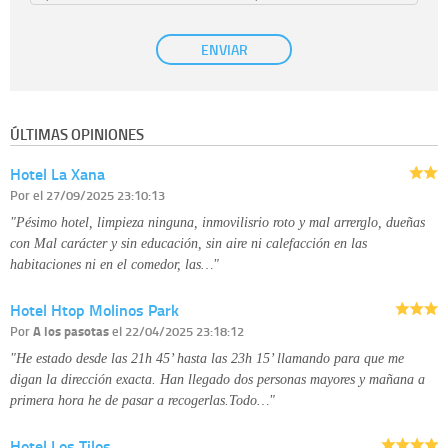
efecto.
Base Jurídica:
únicamente trataremos sus datos con su consentimiento
ENVIAR
previo, que podrá facilitarnos mediante la casilla correspondiente
establecida al efecto.
Destinatarios:
con carácter general, sólo el personal de nuestra entidad
que esté debidamente autorizado podrá tener conocimiento de la
información que le pedimos. No se comunicarán datos a terceros.
ÚLTIMAS OPINIONES
Derechos:
tiene derecho a saber qué información tenemos sobre usted,
corregirla y eliminarla, tal y como se explica en la información adicional
Hotel La Xana
disponible en nuestra página web.
Información complementaria:
Puede consultar la información adicional y
Por
el 27/09/2025 23:10:13
detallada sobre cómo tratamos sus datos en la
política de privacidad
"Pésimo hotel, limpieza ninguna, inmovilisrio roto y mal arrerglo, dueñas
con Mal carácter y sin educación, sin aire ni calefacción en las
habitaciones ni en el comedor, las…"
Hotel Htop Molinos Park
Por
A los pasotas
el 22/04/2025 23:18:12
"He estado desde las 21h 45’ hasta las 23h 15’ llamando para que me
digan la dirección exacta. Han llegado dos personas mayores y mañana a
primera hora he de pasar a recogerlas.Todo…"
Hotel Los Tilos