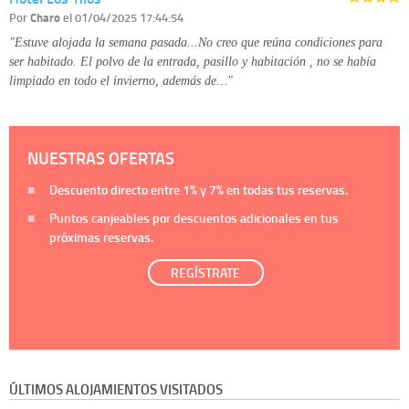
Por
Charo
el 01/04/2025 17:44:54
"Estuve alojada la semana pasada...No creo que reúna condiciones para
ser habitado. El polvo de la entrada, pasillo y habitación , no se había
limpiado en todo el invierno, además de…"
NUESTRAS OFERTAS
Descuento directo entre
1%
y
7%
en todas tus reservas.
Puntos canjeables por descuentos adicionales en tus
próximas reservas.
REGÍSTRATE
ÚLTIMOS ALOJAMIENTOS VISITADOS