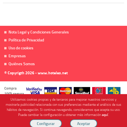
Nota Legal y Condiciones Generales
Política de Privacidad
Uso de cookies
Empresas
Quiénes Somos
© Copyrigth 2026 - www.hoteles.net
Compra
100% segura
Utilizamos cookies propias y de terceros para mejorar nuestros servicios y
mostrarle publicidad relacionada con sus preferencias mediante el análisis de sus
hábitos de navegación. Si continua navegando, consideramos que acepta su uso.
Puede cambiar la configuración u obtener más información
aquí
.
Cofinanciado por