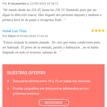
Por
A los pasotas
el 22/04/2025 23:18:12
"He estado desde las 21h 45’ hasta las 23h 15’ llamando para que me
digan la dirección exacta. Han llegado dos personas mayores y mañana a
primera hora he de pasar a recogerlas.Todo…"
Hotel Los Tilos
Por
Charo
el 01/04/2025 17:44:54
"Estuve alojada la semana pasada...No creo que reúna condiciones para
ser habitado. El polvo de la entrada, pasillo y habitación , no se había
limpiado en todo el invierno, además de…"
NUESTRAS OFERTAS
Descuento directo entre
1%
y
7%
en todas tus reservas.
Puntos canjeables por descuentos adicionales en tus
próximas reservas.
REGÍSTRATE