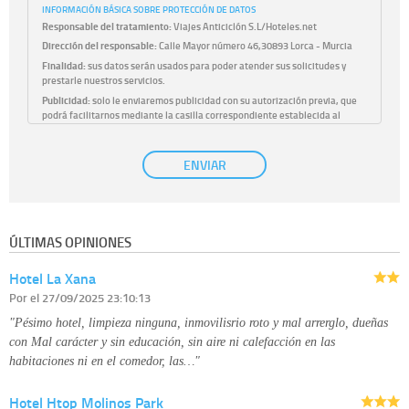
INFORMACIÓN BÁSICA SOBRE PROTECCIÓN DE DATOS
Responsable del tratamiento:
Viajes Anticiclón S.L/Hoteles.net
Dirección del responsable:
Calle Mayor número 46,30893 Lorca - Murcia
Finalidad:
sus datos serán usados para poder atender sus solicitudes y
prestarle nuestros servicios.
Publicidad:
solo le enviaremos publicidad con su autorización previa, que
podrá facilitarnos mediante la casilla correspondiente establecida al
efecto.
Base Jurídica:
únicamente trataremos sus datos con su consentimiento
ENVIAR
previo, que podrá facilitarnos mediante la casilla correspondiente
establecida al efecto.
Destinatarios:
con carácter general, sólo el personal de nuestra entidad
que esté debidamente autorizado podrá tener conocimiento de la
información que le pedimos. No se comunicarán datos a terceros.
ÚLTIMAS OPINIONES
Derechos:
tiene derecho a saber qué información tenemos sobre usted,
corregirla y eliminarla, tal y como se explica en la información adicional
Hotel La Xana
disponible en nuestra página web.
Información complementaria:
Puede consultar la información adicional y
Por
el 27/09/2025 23:10:13
detallada sobre cómo tratamos sus datos en la
política de privacidad
"Pésimo hotel, limpieza ninguna, inmovilisrio roto y mal arrerglo, dueñas
con Mal carácter y sin educación, sin aire ni calefacción en las
habitaciones ni en el comedor, las…"
Hotel Htop Molinos Park