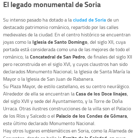
El legado monumental de Soria
ciudad de Soria
Su intenso pasado ha dotado a la
de un
destacado patrimonio románico, repartido por las calles
medievales de la ciudad. En el centro histórico se encuentran
Iglesia de Santo Domingo
joyas como la
, del siglo XII, cuya
portada está considerada como una de las mejores de todo el
Concatedral de San Pedro
románico; la
, de finales del siglo XII
pero reconstruida en el siglo XVI, y cuyos claustros han sido
declarados Monumento Nacional; la Iglesia de Santa María la
Mayor o la Iglesia de San Juan de Rabanera.
Su Plaza Mayor, de estilo castellano, es su centro neurálgico.
Casa de los Doce linajes
Alrededor de ella se encuentran la
,
del siglo XVII y sede del Ayuntamiento, y la Torre de Doña
Urraca. Otras ilustres construcciones de la villa son el Palacio
Palacio de los Condes de Gómara
de los Ríos y Salcedo o el
,
este último declarado Monumento Nacional.
Hay otros lugares emblemáticos en Soria, como la Alameda de
Ermita de la Soledad
Cervantes, donde se halla la
, en cuyo