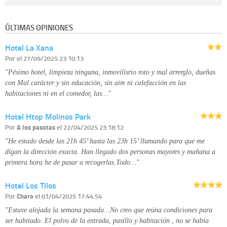
Destinatarios:
con carácter general, sólo el personal de nuestra entidad
que esté debidamente autorizado podrá tener conocimiento de la
información que le pedimos. No se comunicarán datos a terceros.
ÚLTIMAS OPINIONES
Derechos:
tiene derecho a saber qué información tenemos sobre usted,
corregirla y eliminarla, tal y como se explica en la información adicional
Hotel La Xana
disponible en nuestra página web.
Información complementaria:
Puede consultar la información adicional y
Por
el 27/09/2025 23:10:13
detallada sobre cómo tratamos sus datos en la
política de privacidad
"Pésimo hotel, limpieza ninguna, inmovilisrio roto y mal arrerglo, dueñas
con Mal carácter y sin educación, sin aire ni calefacción en las
habitaciones ni en el comedor, las…"
Hotel Htop Molinos Park
Por
A los pasotas
el 22/04/2025 23:18:12
"He estado desde las 21h 45’ hasta las 23h 15’ llamando para que me
digan la dirección exacta. Han llegado dos personas mayores y mañana a
primera hora he de pasar a recogerlas.Todo…"
Hotel Los Tilos
Por
Charo
el 01/04/2025 17:44:54
"Estuve alojada la semana pasada...No creo que reúna condiciones para
ser habitado. El polvo de la entrada, pasillo y habitación , no se había