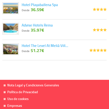
Hotel Playaballena Spa
36.59€
Desde
Advise Hotels Reina
35.97€
Desde
Hotel The Level At Meliá Vill…
51.27€
Desde
Nota Legal y Condiciones Generales
Política de Privacidad
Uso de cookies
Empresas