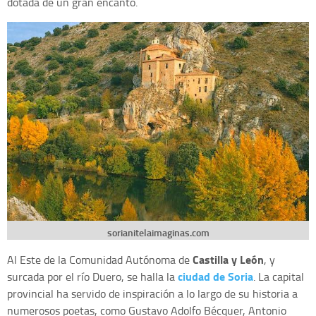
dotada de un gran encanto.
sorianitelaimaginas.com
Castilla y León
Al Este de la Comunidad Autónoma de
, y
ciudad de Soria
surcada por el río Duero, se halla la
. La capital
provincial ha servido de inspiración a lo largo de su historia a
numerosos poetas, como Gustavo Adolfo Bécquer, Antonio