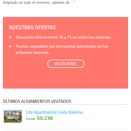
limpiado en todo el invierno, además de…"
NUESTRAS OFERTAS
Descuento directo entre
1%
y
7%
en todas tus reservas.
Puntos canjeables por descuentos adicionales en tus
próximas reservas.
REGÍSTRATE
ÚLTIMOS ALOJAMIENTOS VISITADOS
Life Apartments Costa Ballena
50.23€
Desde