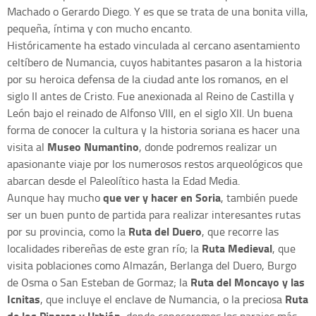
Machado o Gerardo Diego. Y es que se trata de una bonita villa,
pequeña, íntima y con mucho encanto.
Históricamente ha estado vinculada al cercano asentamiento
celtíbero de Numancia, cuyos habitantes pasaron a la historia
por su heroica defensa de la ciudad ante los romanos, en el
siglo II antes de Cristo. Fue anexionada al Reino de Castilla y
León bajo el reinado de Alfonso VIII, en el siglo XII. Un buena
forma de conocer la cultura y la historia soriana es hacer una
Museo Numantino
visita al
, donde podremos realizar un
apasionante viaje por los numerosos restos arqueológicos que
abarcan desde el Paleolítico hasta la Edad Media.
que ver y hacer en Soria
Aunque hay mucho
, también puede
ser un buen punto de partida para realizar interesantes rutas
Ruta del Duero
por su provincia, como la
, que recorre las
Ruta Medieval
localidades ribereñas de este gran río; la
, que
visita poblaciones como Almazán, Berlanga del Duero, Burgo
Ruta del Moncayo y las
de Osma o San Esteban de Gormaz; la
Icnitas
Ruta
, que incluye el enclave de Numancia, o la preciosa
de los Pinares y Urbión