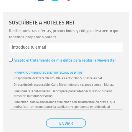
SUSCRÍBETE A HOTELES.NET
Recibe nuestras ofertas, promociones y códigos descuento que
tenemos preparado para ti.
Acepto el tratamiento de mis datos para recibir la Newsletter
INFORMACIÓN BÁSICA SOBRE PROTECCIÓN DE DATOS
Responsable del tratamiento:
Viajes Anticiclón S.L/Hoteles.net
Dirección del responsable:
Calle Mayor número 46,30893 Lorca - Murcia
Finalidad:
sus datos serán usados para poder atender sus solicitudes y
prestarle nuestros servicios.
Publicidad:
solo le enviaremos publicidad con su autorización previa, que
podrá facilitarnos mediante la casilla correspondiente establecida al
efecto.
Base Jurídica:
únicamente trataremos sus datos con su consentimiento
ENVIAR
previo, que podrá facilitarnos mediante la casilla correspondiente
establecida al efecto.