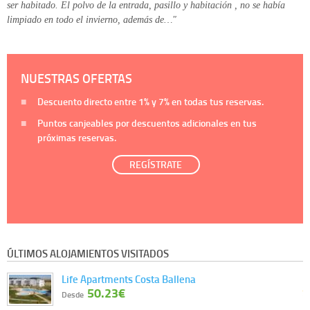
ser habitado. El polvo de la entrada, pasillo y habitación , no se había
limpiado en todo el invierno, además de…"
NUESTRAS OFERTAS
Descuento directo entre
1%
y
7%
en todas tus reservas.
Puntos canjeables por descuentos adicionales en tus
próximas reservas.
REGÍSTRATE
ÚLTIMOS ALOJAMIENTOS VISITADOS
Life Apartments Costa Ballena
50.23€
Desde