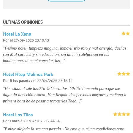
establecida al efecto.
Destinatarios:
con carácter general, sólo el personal de nuestra entidad
que esté debidamente autorizado podrá tener conocimiento de la
información que le pedimos. No se comunicarán datos a terceros.
ÚLTIMAS OPINIONES
Derechos:
tiene derecho a saber qué información tenemos sobre usted,
corregirla y eliminarla, tal y como se explica en la información adicional
Hotel La Xana
disponible en nuestra página web.
Información complementaria:
Puede consultar la información adicional y
Por
el 27/09/2025 23:10:13
detallada sobre cómo tratamos sus datos en la
política de privacidad
"Pésimo hotel, limpieza ninguna, inmovilisrio roto y mal arrerglo, dueñas
con Mal carácter y sin educación, sin aire ni calefacción en las
habitaciones ni en el comedor, las…"
Hotel Htop Molinos Park
Por
A los pasotas
el 22/04/2025 23:18:12
"He estado desde las 21h 45’ hasta las 23h 15’ llamando para que me
digan la dirección exacta. Han llegado dos personas mayores y mañana a
primera hora he de pasar a recogerlas.Todo…"
Hotel Los Tilos
Por
Charo
el 01/04/2025 17:44:54
"Estuve alojada la semana pasada...No creo que reúna condiciones para