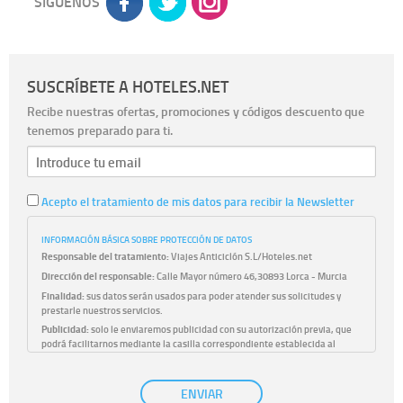
SÍGUENOS
SUSCRÍBETE A HOTELES.NET
Recibe nuestras ofertas, promociones y códigos descuento que
tenemos preparado para ti.
Acepto el tratamiento de mis datos para recibir la Newsletter
INFORMACIÓN BÁSICA SOBRE PROTECCIÓN DE DATOS
Responsable del tratamiento:
Viajes Anticiclón S.L/Hoteles.net
Dirección del responsable:
Calle Mayor número 46,30893 Lorca - Murcia
Finalidad:
sus datos serán usados para poder atender sus solicitudes y
prestarle nuestros servicios.
Publicidad:
solo le enviaremos publicidad con su autorización previa, que
podrá facilitarnos mediante la casilla correspondiente establecida al
efecto.
Base Jurídica:
únicamente trataremos sus datos con su consentimiento
ENVIAR
previo, que podrá facilitarnos mediante la casilla correspondiente