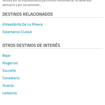
famosa por su impresionante patrimonio monumental, su venerado
santuario y por sus jamones...
DESTINOS RELACIONADOS
Aldeadávila De La Ribera
Salamanca Ciudad
OTROS DESTINOS DE INTERÉS
Bejar
Mogarraz
Saucelle
Candelario
Huerta
Ledesma