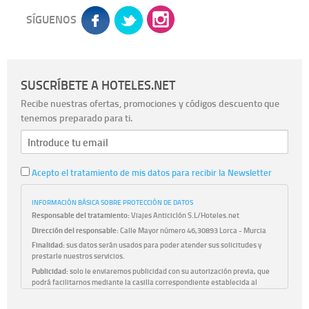
SÍGUENOS
SUSCRÍBETE A HOTELES.NET
Recibe nuestras ofertas, promociones y códigos descuento que
tenemos preparado para ti.
Acepto el tratamiento de mis datos para recibir la Newsletter
INFORMACIÓN BÁSICA SOBRE PROTECCIÓN DE DATOS
Responsable del tratamiento:
Viajes Anticiclón S.L/Hoteles.net
Dirección del responsable:
Calle Mayor número 46,30893 Lorca - Murcia
Finalidad:
sus datos serán usados para poder atender sus solicitudes y
prestarle nuestros servicios.
Publicidad:
solo le enviaremos publicidad con su autorización previa, que
podrá facilitarnos mediante la casilla correspondiente establecida al
efecto.
Base Jurídica:
únicamente trataremos sus datos con su consentimiento