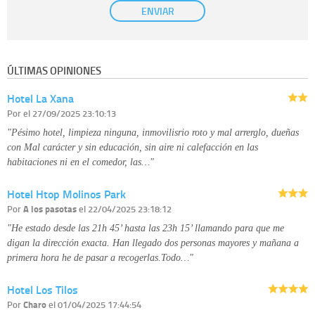
ENVIAR
previo, que podrá facilitarnos mediante la casilla correspondiente
establecida al efecto.
Destinatarios:
con carácter general, sólo el personal de nuestra entidad
que esté debidamente autorizado podrá tener conocimiento de la
información que le pedimos. No se comunicarán datos a terceros.
ÚLTIMAS OPINIONES
Derechos:
tiene derecho a saber qué información tenemos sobre usted,
corregirla y eliminarla, tal y como se explica en la información adicional
Hotel La Xana
disponible en nuestra página web.
Información complementaria:
Puede consultar la información adicional y
Por
el 27/09/2025 23:10:13
detallada sobre cómo tratamos sus datos en la
política de privacidad
"Pésimo hotel, limpieza ninguna, inmovilisrio roto y mal arrerglo, dueñas
con Mal carácter y sin educación, sin aire ni calefacción en las
habitaciones ni en el comedor, las…"
Hotel Htop Molinos Park
Por
A los pasotas
el 22/04/2025 23:18:12
"He estado desde las 21h 45’ hasta las 23h 15’ llamando para que me
digan la dirección exacta. Han llegado dos personas mayores y mañana a
primera hora he de pasar a recogerlas.Todo…"
Hotel Los Tilos
Por
Charo
el 01/04/2025 17:44:54