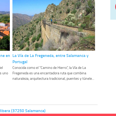
ine en
La Vía de La Fregeneda, entre Salamanca y
Portugal
el
Conocida como el “Camino de Hierro”, la Vía de La
es uno
Fregeneda es una encantadora ruta que combina
naturaleza, arquitectura tradicional, puentes y túnele...
 Ribera (37250 Salamanca)