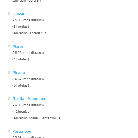
Valoracion Dena
8.4
Lanzada
A 5.98 km de distancia
( 3 hoteles )
Valoracion Lanzada
9.2
Marin
A 8.93 km de distancia
( 4 hoteles )
Meaño
A 6.64 km de distancia
( 6 hoteles )
Noalla - Sanxenxo
A 4.68 km de distancia
( 12 hoteles )
Valoracion Noalla - Sanxenxo
6.3
Portonovo
A 2.06 km de distancia