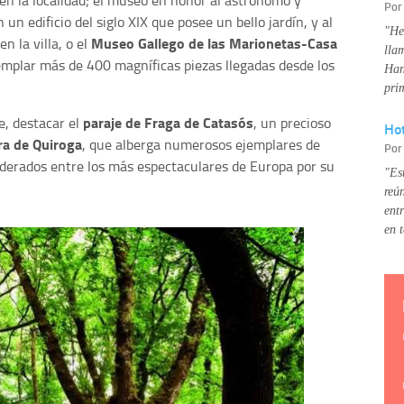
Po
n un edificio del siglo XIX que posee un bello jardín, y al
"He
Museo Gallego de las Marionetas-Casa
 la villa, o el
lla
emplar más de 400 magníficas piezas llegadas desde los
Han
pri
paraje de Fraga de Catasós
e, destacar el
, un precioso
Hot
ra de Quiroga
, que alberga numerosos ejemplares de
Po
siderados entre los más espectaculares de Europa por su
"Es
reú
ent
en 