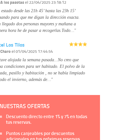
Información complementaria:
Puede consultar
r
A los pasotas
el 22/04/2025 23:18:12
la información adicional y detallada sobre cómo
 estado desde las 21h 45’ hasta las 23h 15’
tratamos sus datos en la
política de privacidad
mando para que me digan la dirección exacta.
 llegado dos personas mayores y mañana a
mera hora he de pasar a recogerlas.Todo…"
el Los Tilos
r
Charo
el 01/04/2025 17:44:54
tuve alojada la semana pasada...No creo que
na condiciones para ser habitado. El polvo de la
rada, pasillo y habitación , no se había limpiado
todo el invierno, además de…"
NUESTRAS OFERTAS
Descuento directo entre
1%
y
7%
en todas
tus reservas.
Puntos canjeables por descuentos
adicionales en tus próximas reservas.