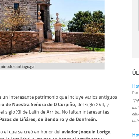
minodesantiago.gal
ÚL
Hot
Po
ee un interesante patrimonio que incluye varios antiguos
"Pé
io de Nuestra Señora de O Corpiño
, del siglo XVII, y
mal
 siglo XII de Lalín de Arriba.
No faltan interesantes
edu
Pazos de Liñáres, de Bendoiro y de Donfreán.
hab
aviador Joaquín Loríga
o el que se creó en honor del
,
Ho
 la localidad; el museo en honor al astrónomo y