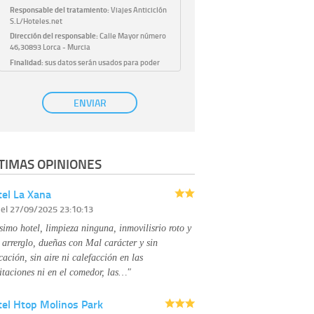
Responsable del tratamiento:
Viajes Anticiclón
S.L/Hoteles.net
Dirección del responsable:
Calle Mayor número
46,30893 Lorca - Murcia
Finalidad:
sus datos serán usados para poder
atender sus solicitudes y prestarle nuestros
servicios.
Publicidad:
solo le enviaremos publicidad con su
ENVIAR
autorización previa, que podrá facilitarnos
mediante la casilla correspondiente
establecida al efecto.
Base Jurídica:
únicamente trataremos sus datos
TIMAS OPINIONES
con su consentimiento previo, que podrá
facilitarnos mediante la casilla correspondiente
establecida al efecto.
el La Xana
Destinatarios:
con carácter general, sólo el
r
el 27/09/2025 23:10:13
personal de nuestra entidad que esté
debidamente autorizado podrá tener
simo hotel, limpieza ninguna, inmovilisrio roto y
conocimiento de la información que le pedimos.
No se comunicarán datos a terceros.
 arrerglo, dueñas con Mal carácter y sin
Derechos:
tiene derecho a saber qué
cación, sin aire ni calefacción en las
información tenemos sobre usted, corregirla y
itaciones ni en el comedor, las…"
eliminarla, tal y como se explica en la
información adicional disponible en nuestra
tel Htop Molinos Park
página web.