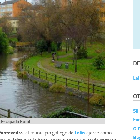
DE
Lal
OT
Sil
For
Escapada Rural
O 
Pontevedra
Lalín
, el municipio gallego de
ejerce como
Bug
mar, ni falta que le hace, porque posee un verde entorno