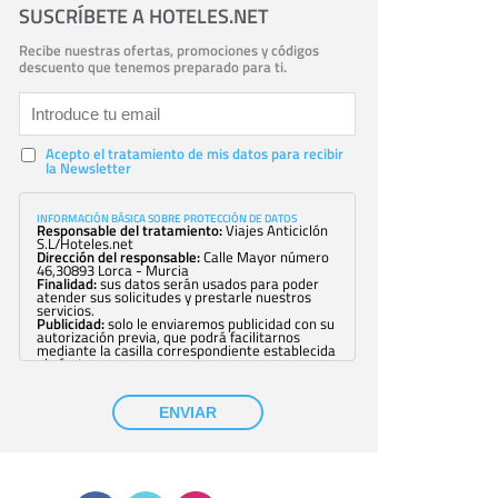
SUSCRÍBETE A HOTELES.NET
Recibe nuestras ofertas, promociones y códigos
descuento que tenemos preparado para ti.
Acepto el tratamiento de mis datos para recibir
la Newsletter
INFORMACIÓN BÁSICA SOBRE PROTECCIÓN DE DATOS
Responsable del tratamiento:
Viajes Anticiclón
S.L/Hoteles.net
Dirección del responsable:
Calle Mayor número
46,30893 Lorca - Murcia
Finalidad:
sus datos serán usados para poder
atender sus solicitudes y prestarle nuestros
servicios.
Publicidad:
solo le enviaremos publicidad con su
autorización previa, que podrá facilitarnos
mediante la casilla correspondiente establecida
al efecto.
Base Jurídica:
únicamente trataremos sus datos
con su consentimiento previo, que podrá
facilitarnos mediante la casilla correspondiente
ENVIAR
establecida al efecto.
Destinatarios:
con carácter general, sólo el
personal de nuestra entidad que esté
debidamente autorizado podrá tener
conocimiento de la información que le pedimos.
No se comunicarán datos a terceros.
Derechos:
tiene derecho a saber qué