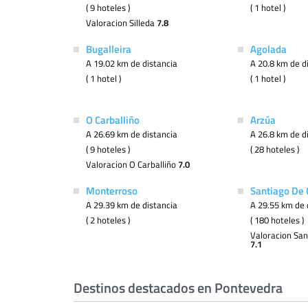
( 9 hoteles )
( 1 hotel )
Valoracion Silleda
7.8
Bugalleira
Agolada
A 19.02 km de distancia
A 20.8 km de d
( 1 hotel )
( 1 hotel )
O Carballiño
Arzúa
A 26.69 km de distancia
A 26.8 km de d
( 9 hoteles )
( 28 hoteles )
Valoracion O Carballiño
7.0
Monterroso
Santiago De
A 29.39 km de distancia
A 29.55 km de 
( 2 hoteles )
( 180 hoteles )
Valoracion Sa
7.1
Destinos destacados en Pontevedra