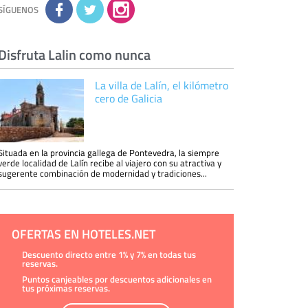
información tenemos sobre usted, corregirla y
SÍGUENOS
eliminarla, tal y como se explica en la
información adicional disponible en nuestra
página web.
Información complementaria:
Puede consultar
la información adicional y detallada sobre cómo
Disfruta Lalin como nunca
tratamos sus datos en la
política de privacidad
La villa de Lalín, el kilómetro
cero de Galicia
Situada en la provincia gallega de Pontevedra, la siempre
verde localidad de Lalín recibe al viajero con su atractiva y
sugerente combinación de modernidad y tradiciones...
OFERTAS EN HOTELES.NET
Descuento directo entre 1% y 7% en todas tus
reservas.
Puntos canjeables por descuentos adicionales en
tus próximas reservas.