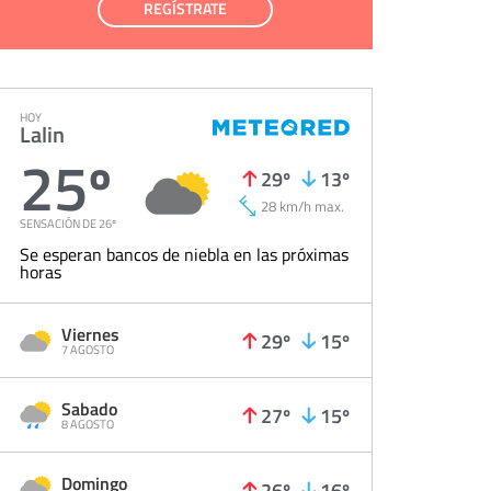
REGÍSTRATE
HOY
Lalin
25º
29º
13º
28 km/h max.
SENSACIÓN DE 26º
Se esperan bancos de niebla en las próximas
horas
Viernes
29º
15º
7 AGOSTO
Sabado
27º
15º
8 AGOSTO
Domingo
26º
16º