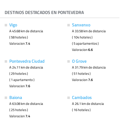
DESTINOS DESTACADOS EN PONTEVEDRA
Vigo
Sanxenxo
A 45.68 km de distancia
A 33.58 km de distancia
( 58 hoteles )
( 104 hoteles )
Valoracion
7.4
( 5 apartamentos )
Valoracion
6.6
Pontevedra Ciudad
O Grove
A 24.11 km de distancia
A 31.79 km de distancia
( 29 hoteles )
( 51 hoteles )
( 1 apartamento )
Valoracion
7.6
Valoracion
7.6
Baiona
Cambados
A 63.08 km de distancia
A 26.1 km de distancia
( 25 hoteles )
( 16 hoteles )
Valoracion
7.4