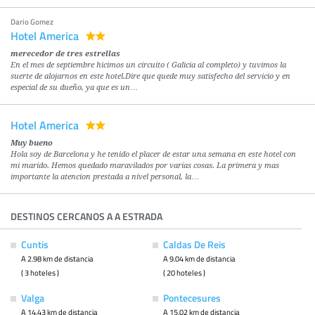
Dario Gomez
Hotel America
merecedor de tres estrellas
En el mes de septiembre hicimos un circuito ( Galicia al completo) y tuvimos la
suerte de alojarnos en este hotel.Dire que quede muy satisfecho del servicio y en
especial de su dueño, ya que es un…
Hotel America
Muy bueno
Hola soy de Barcelona y he tenido el placer de estar una semana en este hotel con
mi marido. Hemos quedado maravilados por varias cosas. La primera y mas
importante la atencion prestada a nivel personal, la…
DESTINOS CERCANOS A A ESTRADA
Cuntis
Caldas De Reis
A 2.98 km de distancia
A 9.04 km de distancia
( 3 hoteles )
( 20 hoteles )
Valga
Pontecesures
A 14.43 km de distancia
A 15.02 km de distancia