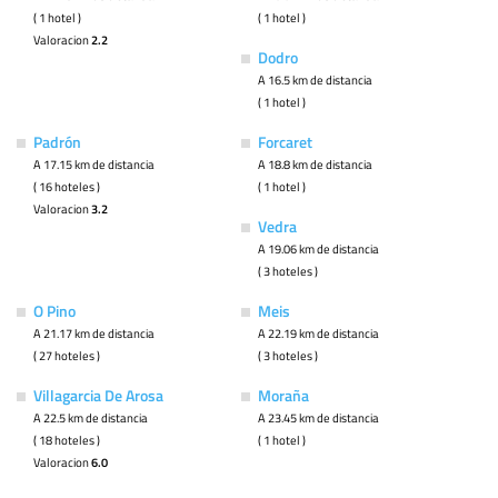
( 1 hotel )
( 1 hotel )
Valoracion
2.2
Dodro
A 16.5 km de distancia
( 1 hotel )
Padrón
Forcaret
A 17.15 km de distancia
A 18.8 km de distancia
( 16 hoteles )
( 1 hotel )
Valoracion
3.2
Vedra
A 19.06 km de distancia
( 3 hoteles )
O Pino
Meis
A 21.17 km de distancia
A 22.19 km de distancia
( 27 hoteles )
( 3 hoteles )
Villagarcia De Arosa
Moraña
A 22.5 km de distancia
A 23.45 km de distancia
( 18 hoteles )
( 1 hotel )
Valoracion
6.0