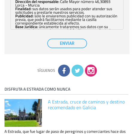
Dirección del responsable:
Calle Mayor número 46,30893
Lorca - Murcia
Finalidad:
sus datos serán usados para poder atender sus
solicitudes y prestarle nuestros servicios.
Publicidad:
solo le enviaremos publicidad con su autorización
previa, que podrá facilitarnos mediante la casilla
correspondiente establecida al efecto.
Base Jurídica:
únicamente trataremos sus datos con su
consentimiento previo, que podrá facilitarnos mediante la
casilla correspondiente establecida al efecto.
Destinatarios:
con carácter general, sólo el personal de
nuestra entidad que esté debidamente autorizado podrá
ENVIAR
tener conocimiento de la información que le pedimos. No se
comunicarán datos a terceros.
Derechos:
tiene derecho a saber qué información tenemos
sobre usted, corregirla y eliminarla, tal y como se explica en
la información adicional disponible en nuestra página web.
Información complementaria:
Puede consultar la información
adicional y detallada sobre cómo tratamos sus datos en la
política de privacidad
SÍGUENOS
DISFRUTA A ESTRADA COMO NUNCA
A Estrada, cruce de caminos y destino
recomendado en Galicia
A Estrada, que fue lugar de paso de peregrinos y comerciantes hace dos