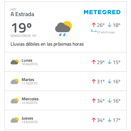
HOY
A Estrada
19º
26º
18º
31 km/h max.
SENSACIÓN DE 19º
Lluvias débiles en las próximas horas
Lunes
29º
15º
10 AGOSTO
Martes
31º
16º
11 AGOSTO
Miercoles
34º
16º
12 AGOSTO
Jueves
34º
17º
13 AGOSTO