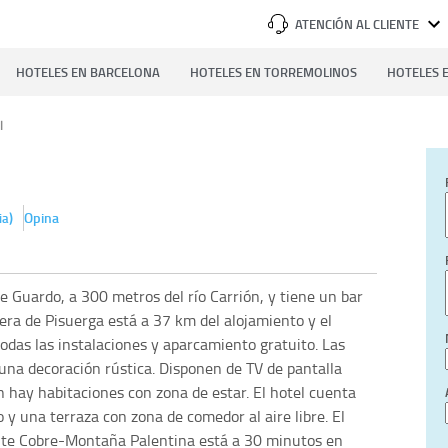
ATENCIÓN AL CLIENTE
HOTELES EN BARCELONA
HOTELES EN TORREMOLINOS
HOTELES E
l
)
Opina
ia
e Guardo, a 300 metros del río Carrión, y tiene un bar
era de Pisuerga está a 37 km del alojamiento y el
odas las instalaciones y aparcamiento gratuito. Las
una decoración rústica. Disponen de TV de pantalla
 hay habitaciones con zona de estar. El hotel cuenta
y una terraza con zona de comedor al aire libre. El
nte Cobre-Montaña Palentina está a 30 minutos en