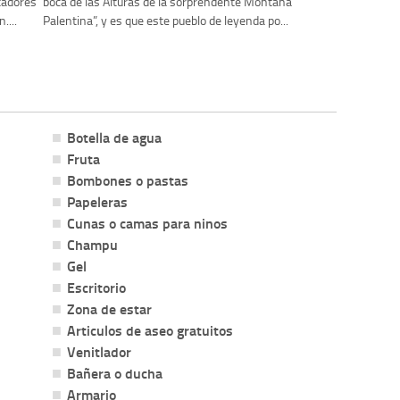
tadores
boca de las Alturas de la sorprendente Montaña
....
Palentina”, y es que este pueblo de leyenda po...
Botella de agua
Fruta
Bombones o pastas
Papeleras
Cunas o camas para ninos
Champu
Gel
Escritorio
Zona de estar
Articulos de aseo gratuitos
Venitlador
Bañera o ducha
Armario