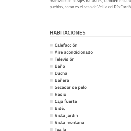
maravillosos parajes naturales, también encan
pueblos, como es el caso de Velilla del Río Carrión
HABITACIONES
Calefacción
Aire acondicionado
Televisión
Baño
Ducha
Bañera
Secador de pelo
Radio
Caja fuerte
Bidé,
Vista jardin
Vista montana
Toalla