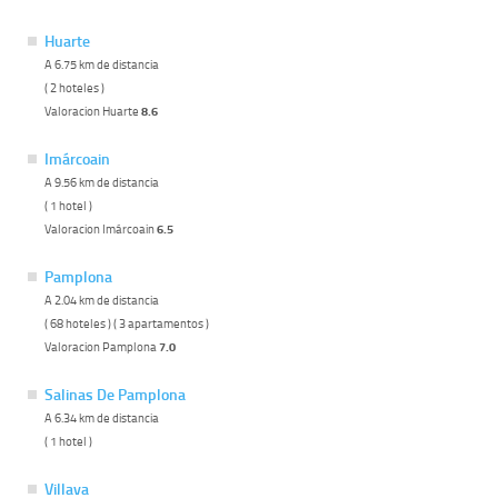
Huarte
A 6.75 km de distancia
( 2 hoteles )
Valoracion Huarte
8.6
Imárcoain
A 9.56 km de distancia
( 1 hotel )
Valoracion Imárcoain
6.5
Pamplona
A 2.04 km de distancia
( 68 hoteles ) ( 3 apartamentos )
Valoracion Pamplona
7.0
Salinas De Pamplona
A 6.34 km de distancia
( 1 hotel )
Villava