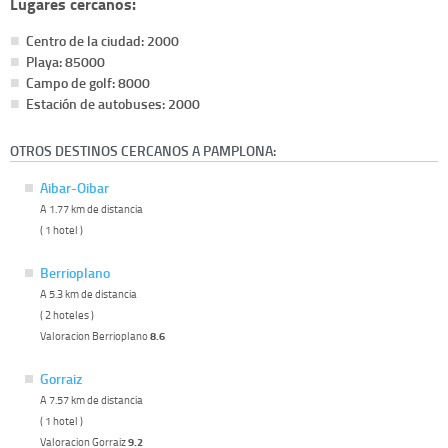
Lugares cercanos:
Centro de la ciudad: 2000
Playa: 85000
Campo de golf: 8000
Estación de autobuses: 2000
OTROS DESTINOS CERCANOS A PAMPLONA:
Aibar-Oibar
A 1.77 km de distancia
( 1 hotel )
Berrioplano
A 5.3 km de distancia
( 2 hoteles )
Valoracion Berrioplano
8.6
Gorraiz
A 7.57 km de distancia
( 1 hotel )
Valoracion Gorraiz
9.2