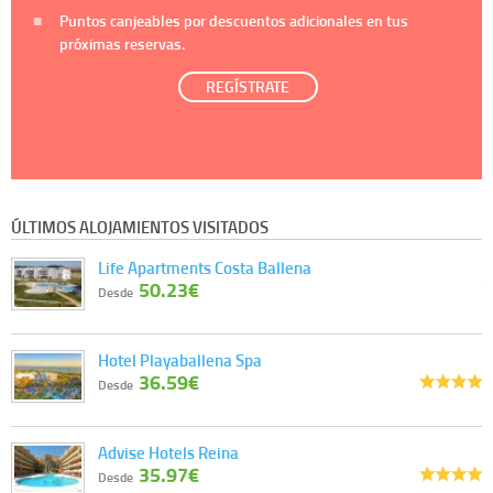
Puntos canjeables por descuentos adicionales en tus
próximas reservas.
REGÍSTRATE
ÚLTIMOS ALOJAMIENTOS VISITADOS
Life Apartments Costa Ballena
50.23€
Desde
Hotel Playaballena Spa
36.59€
Desde
Advise Hotels Reina
35.97€
Desde