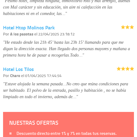
"Pésimo hotel, limpieza ninguna, inmovilisrio roto y mal arrerglo, dueñas
con Mal carácter y sin educación, sin aire ni calefacción en las
habitaciones ni en el comedor, las…"
Hotel Htop Molinos Park
Por
A los pasotas
el 22/04/2025 23:18:12
"He estado desde las 21h 45’ hasta las 23h 15’ llamando para que me
digan la dirección exacta. Han llegado dos personas mayores y mañana a
primera hora he de pasar a recogerlas.Todo…"
Hotel Los Tilos
Por
Charo
el 01/04/2025 17:44:54
"Estuve alojada la semana pasada...No creo que reúna condiciones para
ser habitado. El polvo de la entrada, pasillo y habitación , no se había
limpiado en todo el invierno, además de…"
NUESTRAS OFERTAS
Descuento directo entre
1%
y
7%
en todas tus reservas.