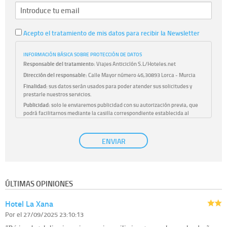
Acepto el tratamiento de mis datos para recibir la Newsletter
INFORMACIÓN BÁSICA SOBRE PROTECCIÓN DE DATOS
Responsable del tratamiento:
Viajes Anticiclón S.L/Hoteles.net
Dirección del responsable:
Calle Mayor número 46,30893 Lorca - Murcia
Finalidad:
sus datos serán usados para poder atender sus solicitudes y
prestarle nuestros servicios.
Publicidad:
solo le enviaremos publicidad con su autorización previa, que
podrá facilitarnos mediante la casilla correspondiente establecida al
efecto.
Base Jurídica:
únicamente trataremos sus datos con su consentimiento
ENVIAR
previo, que podrá facilitarnos mediante la casilla correspondiente
establecida al efecto.
Destinatarios:
con carácter general, sólo el personal de nuestra entidad
que esté debidamente autorizado podrá tener conocimiento de la
información que le pedimos. No se comunicarán datos a terceros.
ÚLTIMAS OPINIONES
Derechos:
tiene derecho a saber qué información tenemos sobre usted,
corregirla y eliminarla, tal y como se explica en la información adicional
Hotel La Xana
disponible en nuestra página web.
Información complementaria:
Puede consultar la información adicional y
Por
el 27/09/2025 23:10:13
detallada sobre cómo tratamos sus datos en la
política de privacidad