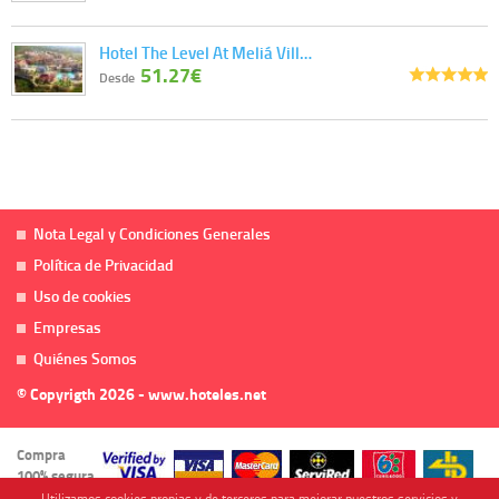
Hotel The Level At Meliá Vill…
51.27€
Desde
Nota Legal y Condiciones Generales
Política de Privacidad
Uso de cookies
Empresas
Quiénes Somos
© Copyrigth 2026 - www.hoteles.net
Compra
100% segura
Utilizamos cookies propias y de terceros para mejorar nuestros servicios y