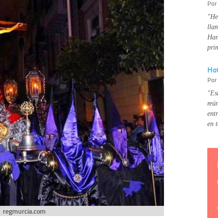
Po
"He
lla
Han
pri
Hot
Po
"Es
reú
ent
en 
regmurcia.com