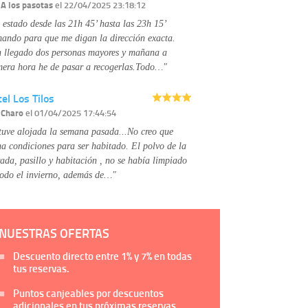
Información complementaria:
Puede consultar
r
A los pasotas
el 22/04/2025 23:18:12
la información adicional y detallada sobre cómo
 estado desde las 21h 45’ hasta las 23h 15’
tratamos sus datos en la
política de privacidad
mando para que me digan la dirección exacta.
 llegado dos personas mayores y mañana a
mera hora he de pasar a recogerlas.Todo…"
el Los Tilos
r
Charo
el 01/04/2025 17:44:54
tuve alojada la semana pasada...No creo que
na condiciones para ser habitado. El polvo de la
rada, pasillo y habitación , no se había limpiado
todo el invierno, además de…"
NUESTRAS OFERTAS
Descuento directo entre
1%
y
7%
en todas
tus reservas.
Puntos canjeables por descuentos
adicionales en tus próximas reservas.