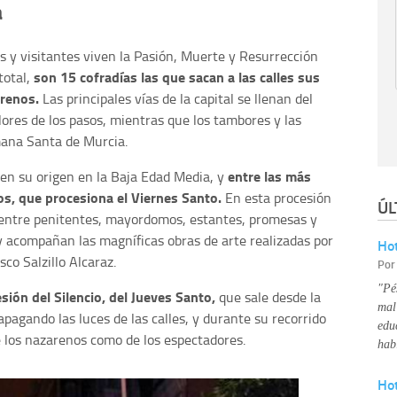
a
sos y visitantes viven la Pasión, Muerte y Resurrección
son 15 cofradías las que sacan a las calles sus
total,
arenos.
Las principales vías de la capital se llenan del
lores de los pasos, mientras que los tambores y las
ana Santa de Murcia.
entre las más
nen su origen en la Baja Edad Media, y
os, que procesiona el Viernes Santo.
En esta procesión
ÚL
 entre penitentes, mayordomos, estantes, promesas y
 y acompañan las magníficas obras de arte realizadas por
Hot
sco Salzillo Alcaraz.
Po
"Pé
esión del Silencio, del Jueves Santo,
que sale desde la
mal
apagando las luces de las calles, y durante su recorrido
edu
de los nazarenos como de los espectadores.
hab
Ho