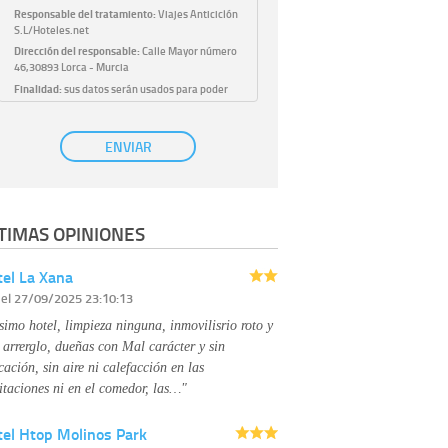
Responsable del tratamiento:
Viajes Anticiclón
S.L/Hoteles.net
Dirección del responsable:
Calle Mayor número
46,30893 Lorca - Murcia
Finalidad:
sus datos serán usados para poder
atender sus solicitudes y prestarle nuestros
servicios.
Publicidad:
solo le enviaremos publicidad con su
ENVIAR
autorización previa, que podrá facilitarnos
mediante la casilla correspondiente
establecida al efecto.
Base Jurídica:
únicamente trataremos sus datos
TIMAS OPINIONES
con su consentimiento previo, que podrá
facilitarnos mediante la casilla correspondiente
establecida al efecto.
el La Xana
Destinatarios:
con carácter general, sólo el
r
el 27/09/2025 23:10:13
personal de nuestra entidad que esté
debidamente autorizado podrá tener
simo hotel, limpieza ninguna, inmovilisrio roto y
conocimiento de la información que le pedimos.
No se comunicarán datos a terceros.
 arrerglo, dueñas con Mal carácter y sin
Derechos:
tiene derecho a saber qué
cación, sin aire ni calefacción en las
información tenemos sobre usted, corregirla y
itaciones ni en el comedor, las…"
eliminarla, tal y como se explica en la
información adicional disponible en nuestra
tel Htop Molinos Park
página web.