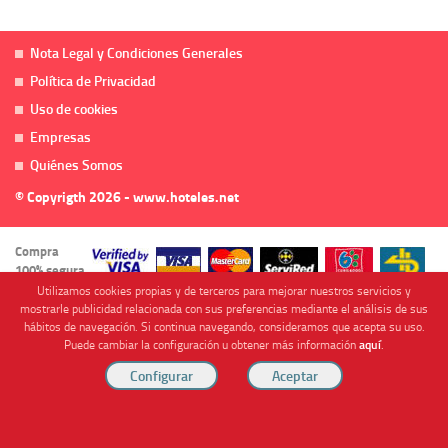
Nota Legal y Condiciones Generales
Política de Privacidad
Uso de cookies
Empresas
Quiénes Somos
© Copyrigth 2026 - www.hoteles.net
Compra
100% segura
Utilizamos cookies propias y de terceros para mejorar nuestros servicios y
mostrarle publicidad relacionada con sus preferencias mediante el análisis de sus
hábitos de navegación. Si continua navegando, consideramos que acepta su uso.
Puede cambiar la configuración u obtener más información
aquí
.
Cofinanciado por
Viajes Anticiclón, S.L. Agencia de Viajes Online - C.I. MU-107-2-25. C/ Mayor nº46 Bajo,
CP: 30893, Almendricos (Murcia, Spain).