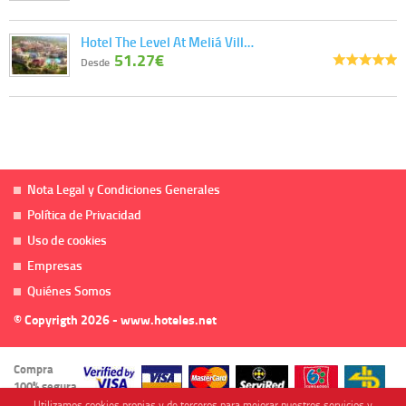
Hotel The Level At Meliá Vill…
51.27€
Desde
Nota Legal y Condiciones Generales
Política de Privacidad
Uso de cookies
Empresas
Quiénes Somos
© Copyrigth 2026 - www.hoteles.net
Compra
100% segura
Utilizamos cookies propias y de terceros para mejorar nuestros servicios y