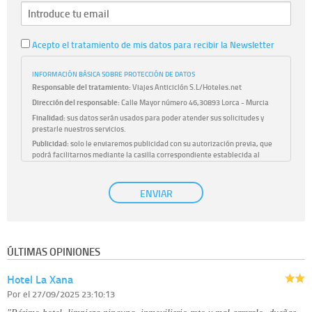
Acepto el tratamiento de mis datos para recibir la Newsletter
INFORMACIÓN BÁSICA SOBRE PROTECCIÓN DE DATOS
Responsable del tratamiento:
Viajes Anticiclón S.L/Hoteles.net
Dirección del responsable:
Calle Mayor número 46,30893 Lorca - Murcia
Finalidad:
sus datos serán usados para poder atender sus solicitudes y
prestarle nuestros servicios.
Publicidad:
solo le enviaremos publicidad con su autorización previa, que
podrá facilitarnos mediante la casilla correspondiente establecida al
efecto.
Base Jurídica:
únicamente trataremos sus datos con su consentimiento
ENVIAR
previo, que podrá facilitarnos mediante la casilla correspondiente
establecida al efecto.
Destinatarios:
con carácter general, sólo el personal de nuestra entidad
que esté debidamente autorizado podrá tener conocimiento de la
información que le pedimos. No se comunicarán datos a terceros.
ÚLTIMAS OPINIONES
Derechos:
tiene derecho a saber qué información tenemos sobre usted,
corregirla y eliminarla, tal y como se explica en la información adicional
Hotel La Xana
disponible en nuestra página web.
Información complementaria:
Puede consultar la información adicional y
Por
el 27/09/2025 23:10:13
detallada sobre cómo tratamos sus datos en la
política de privacidad