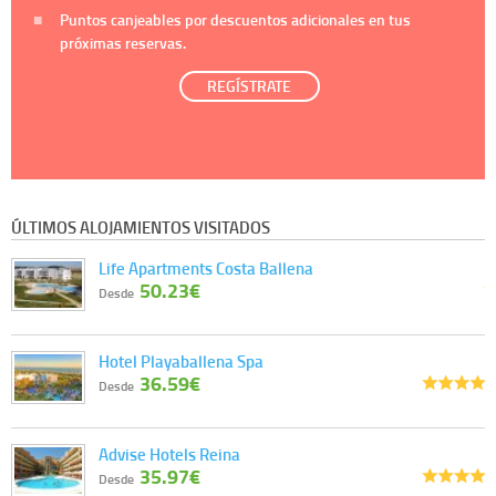
Puntos canjeables por descuentos adicionales en tus
próximas reservas.
REGÍSTRATE
ÚLTIMOS ALOJAMIENTOS VISITADOS
Life Apartments Costa Ballena
50.23€
Desde
Hotel Playaballena Spa
36.59€
Desde
Advise Hotels Reina
35.97€
Desde