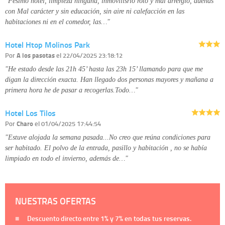
"Pésimo hotel, limpieza ninguna, inmovilisrio roto y mal arrerglo, dueñas
con Mal carácter y sin educación, sin aire ni calefacción en las
habitaciones ni en el comedor, las…"
Hotel Htop Molinos Park
Por
A los pasotas
el 22/04/2025 23:18:12
"He estado desde las 21h 45’ hasta las 23h 15’ llamando para que me
digan la dirección exacta. Han llegado dos personas mayores y mañana a
primera hora he de pasar a recogerlas.Todo…"
Hotel Los Tilos
Por
Charo
el 01/04/2025 17:44:54
"Estuve alojada la semana pasada...No creo que reúna condiciones para
ser habitado. El polvo de la entrada, pasillo y habitación , no se había
limpiado en todo el invierno, además de…"
NUESTRAS OFERTAS
Descuento directo entre
1%
y
7%
en todas tus reservas.