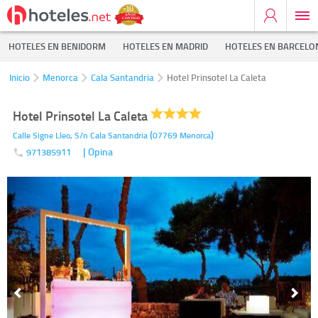
HOTELES EN BENIDORM
HOTELES EN MADRID
HOTELES EN BARCELO
Inicio
Menorca
Cala Santandria
Hotel Prinsotel La Caleta
Hotel Prinsotel La Caleta
(
)
Calle Signe Lleo, S/n
Cala Santandria
07769
Menorca
| Opina
971385911