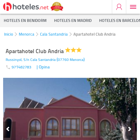
HOTELES EN BENIDORM
HOTELES EN MADRID
HOTELES EN BARCELO
Inicio
Menorca
Cala Santandria
Apartahotel Club Andria
Apartahotel Club Andria
(
)
Russinyol, S/n
Cala Santandria
07760
Menorca
| Opina
971482783