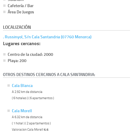
Cafetería / Bar
Área De Juegos
LOCALIZACIÓN
. Russinyol, S/n Cala Santandria (07760 Menorca)
Lugares cercanos:
Centro de la ciudad: 2000
Playa: 200
OTROS DESTINOS CERCANOS A CALA SANTANDRIA:
Cala Blanca
A 2.92 km de distancia
( 6 hoteles ) ( 6 apartamentos )
Cala Morell
A 6.32 km de distancia
( 1 hotel ) ( 2 apartamentos )
Valoracion Cala Morell
6.6