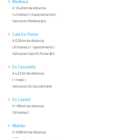
Binibeca
A 10.49 km de distancia
( 4 hoteles ) ( 3 apartamentos )
Valoracion Binibeca
6.5
Cala En Porter
A 0.29 km de distancia
( 9 hoteles ) ( 1 apartamento )
Valoracion Cala En Porter
8.1
Es Canutells
A 4.22 km de distancia
( 1 hotel )
Valoracion Es Canutells
6.0
Es Castell
A 7.89 km de distancia
( 8 hoteles )
Mahón
A 10.89 km de distancia