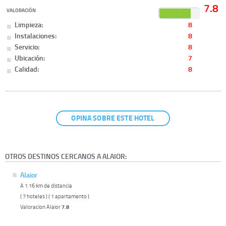
7.8
VALORACIÓN
Limpieza:
8
Instalaciones:
8
Servicio:
8
Ubicación:
7
Calidad:
8
OPINA SOBRE ESTE HOTEL
OTROS DESTINOS CERCANOS A ALAIOR:
Alaior
A 1.16 km de distancia
( 7 hoteles ) ( 1 apartamento )
Valoracion Alaior
7.8