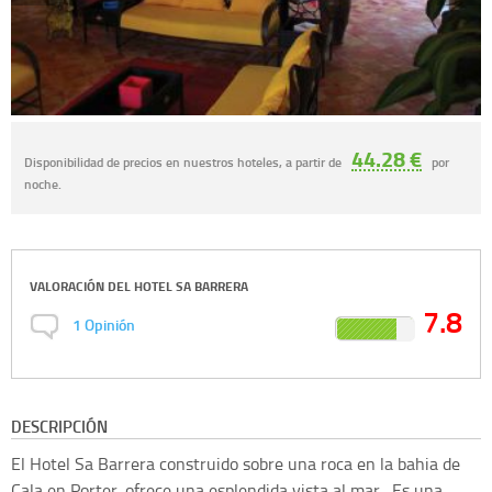
44.28 €
Disponibilidad de precios en nuestros hoteles, a partir de
por
noche.
VALORACIÓN DEL
HOTEL SA BARRERA
7.8
1
Opinión
DESCRIPCIÓN
El Hotel Sa Barrera construido sobre una roca en la bahia de
Cala en Porter, ofrece una esplendida vista al mar . Es una