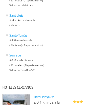
( 20 hoteles ) ( 1 apartamento )
Valoracion Mahón
6.7
Sant Lluis
A 13.11 km de distancia
( 1 hotel )
Santo Tomás
A 8.9 km de distancia
( 5 hoteles ) ( 3 apartamentos )
Son Bou
A 6.19 km de distancia
( 14 hoteles ) ( 8 apartamentos )
Valoracion Son Bou
9.2
HOTELES CERCANOS
Hotel Playa Azul
a 0.1 Km (Cala En