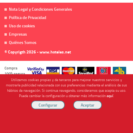
Nota Legal y Condiciones Generales
Política de Privacidad
Uso de cookies
Empresas
Quiénes Somos
© Copyrigth 2026 - www.hoteles.net
Compra
100% segura
Utilizamos cookies propias y de terceros para mejorar nuestros servicios y
mostrarle publicidad relacionada con sus preferencias mediante el análisis de sus
hábitos de navegación. Si continua navegando, consideramos que acepta su uso.
Puede cambiar la configuración u obtener más información
aquí
.
Cofinanciado por
Viajes Anticiclón, S.L. Agencia de Viajes Online - C.I. MU-107-2-25. C/ Mayor nº46 Bajo,
CP: 30893, Almendricos (Murcia, Spain).