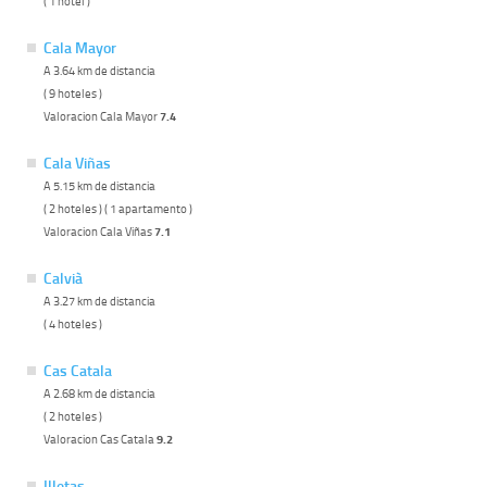
( 1 hotel )
Cala Mayor
A 3.64 km de distancia
( 9 hoteles )
Valoracion Cala Mayor
7.4
Cala Viñas
A 5.15 km de distancia
( 2 hoteles ) ( 1 apartamento )
Valoracion Cala Viñas
7.1
Calvià
A 3.27 km de distancia
( 4 hoteles )
Cas Catala
A 2.68 km de distancia
( 2 hoteles )
Valoracion Cas Catala
9.2
Illetas