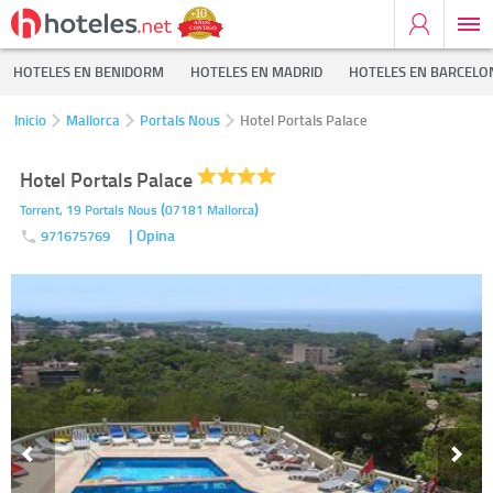
HOTELES EN BENIDORM
HOTELES EN MADRID
HOTELES EN BARCELO
Inicio
Mallorca
Portals Nous
Hotel Portals Palace
Hotel Portals Palace
(
)
Torrent, 19
Portals Nous
07181
Mallorca
| Opina
971675769