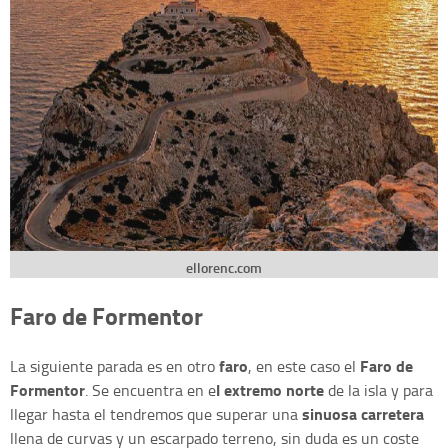
ellorenc.com
Faro de Formentor
faro
Faro de
La siguiente parada es en otro
, en este caso el
Formentor
l extremo norte
. Se encuentra en e
de la isla y para
sinuosa carretera
llegar hasta el tendremos que superar una
llena de curvas y un escarpado terreno, sin duda es un coste