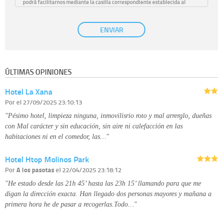
podrá facilitarnos mediante la casilla correspondiente establecida al
efecto.
Base Jurídica:
únicamente trataremos sus datos con su consentimiento
ENVIAR
previo, que podrá facilitarnos mediante la casilla correspondiente
establecida al efecto.
Destinatarios:
con carácter general, sólo el personal de nuestra entidad
que esté debidamente autorizado podrá tener conocimiento de la
información que le pedimos. No se comunicarán datos a terceros.
ÚLTIMAS OPINIONES
Derechos:
tiene derecho a saber qué información tenemos sobre usted,
corregirla y eliminarla, tal y como se explica en la información adicional
Hotel La Xana
disponible en nuestra página web.
Información complementaria:
Puede consultar la información adicional y
Por
el 27/09/2025 23:10:13
detallada sobre cómo tratamos sus datos en la
política de privacidad
"Pésimo hotel, limpieza ninguna, inmovilisrio roto y mal arrerglo, dueñas
con Mal carácter y sin educación, sin aire ni calefacción en las
habitaciones ni en el comedor, las…"
Hotel Htop Molinos Park
Por
A los pasotas
el 22/04/2025 23:18:12
"He estado desde las 21h 45’ hasta las 23h 15’ llamando para que me
digan la dirección exacta. Han llegado dos personas mayores y mañana a
primera hora he de pasar a recogerlas.Todo…"