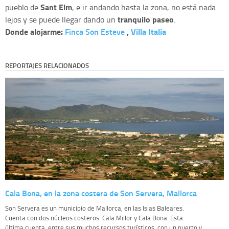
Sant Elm
pueblo de
, e ir andando hasta la zona, no está nada
tranquilo paseo
lejos y se puede llegar dando un
.
Donde alojarme:
Finca Son Esteve
,
Villa Italia
REPORTAJES RELACIONADOS
Cala Bona, en la zona costera de Son Servera, Mallorca
Son Servera es un municipio de Mallorca, en las Islas Baleares.
Cuenta con dos núcleos costeros: Cala Millor y Cala Bona. Esta
última cuenta, entre sus muchos recursos turísticos, con un puerto y