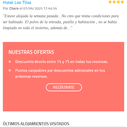
Hotel Los Tilos
Por
Charo
el 01/04/2025 17:44:54
"Estuve alojada la semana pasada...No creo que reúna condiciones para
ser habitado. El polvo de la entrada, pasillo y habitación , no se había
limpiado en todo el invierno, además de…"
NUESTRAS OFERTAS
Descuento directo entre
1%
y
7%
en todas tus reservas.
Puntos canjeables por descuentos adicionales en tus
próximas reservas.
REGÍSTRATE
ÚLTIMOS ALOJAMIENTOS VISITADOS