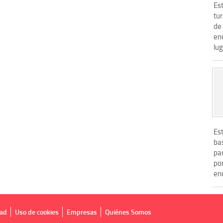
Est
tur
de 
en
lug
Es
ba
pa
po
en
dad
Uso de cookies
Empresas
Quiénes Somos