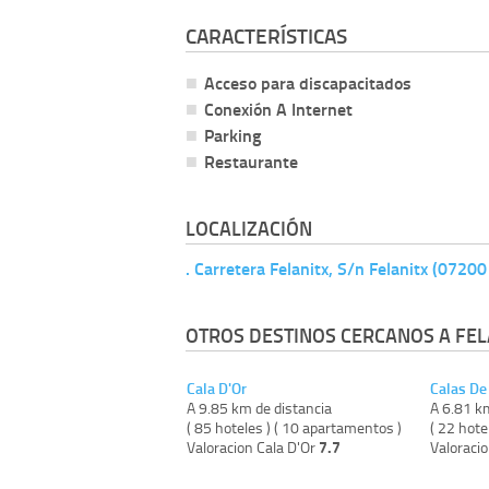
CARACTERÍSTICAS
Acceso para discapacitados
Conexión A Internet
Parking
Restaurante
LOCALIZACIÓN
. Carretera Felanitx, S/n Felanitx (07200
OTROS DESTINOS CERCANOS A FEL
Cala D'Or
Calas De
A 9.85 km de distancia
A 6.81 k
( 85 hoteles ) ( 10 apartamentos )
( 22 hote
7.7
Valoracion Cala D'Or
Valoraci