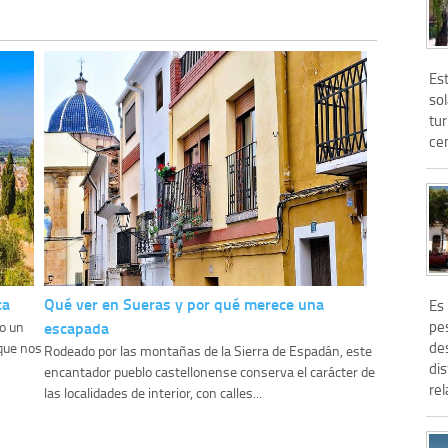
Es
so
tur
cen
ca
Qué ver en Sueras y por qué merece una
Es 
escapada
pe
 o un
de
 que nos
Rodeado por las montañas de la Sierra de Espadán, este
dis
encantador pueblo castellonense conserva el carácter de
rel
las localidades de interior, con calles...