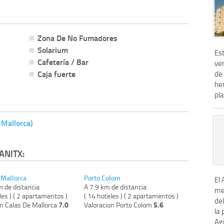
Zona De No Fumadores
Solarium
Est
Cafetería / Bar
ve
Caja fuerte
de 
he
pla
 Mallorca)
ANITX:
 Mallorca
Porto Colom
El
m de distancia
A 7.9 km de distancia
me
les ) ( 2 apartamentos )
( 14 hoteles ) ( 2 apartamentos )
del
7.0
5.6
on Calas De Mallorca
Valoracion Porto Colom
la 
Agr