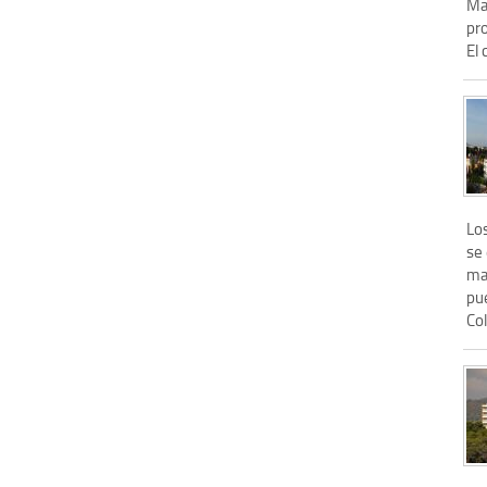
Mal
pr
El 
Lo
se 
mal
pu
Col