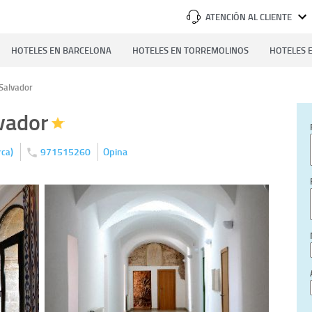
ATENCIÓN AL CLIENTE
HOTELES EN BARCELONA
HOTELES EN TORREMOLINOS
HOTELES E
 Salvador
lvador
)
971515260
Opina
rca