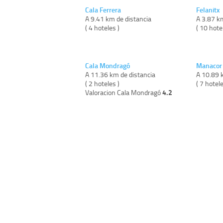
Cala Ferrera
Felanitx
A 9.41 km de distancia
A 3.87 k
( 4 hoteles )
( 10 hote
Cala Mondragó
Manacor
A 11.36 km de distancia
A 10.89 
( 2 hoteles )
( 7 hotele
4.2
Valoracion Cala Mondragó