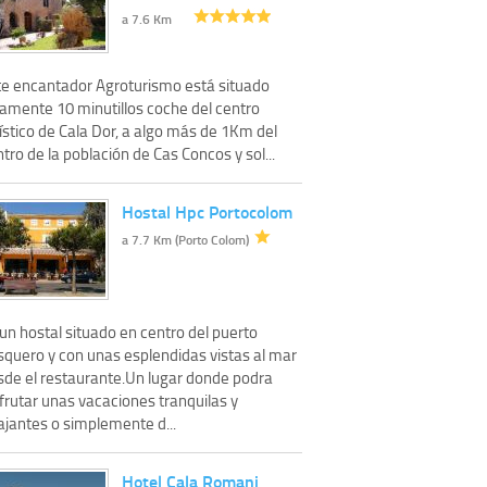
a 7.6 Km
te encantador Agroturismo está situado
lamente 10 minutillos coche del centro
ístico de Cala Dor, a algo más de 1Km del
tro de la población de Cas Concos y sol...
Hostal Hpc Portocolom
a 7.7 Km (Porto Colom)
un hostal situado en centro del puerto
squero y con unas esplendidas vistas al mar
sde el restaurante.Un lugar donde podra
frutar unas vacaciones tranquilas y
ajantes o simplemente d...
Hotel Cala Romani