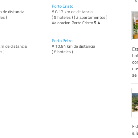
Porto Cristo
m de distancia
A 8.13 km de distancia
les )
( 9 hoteles ) ( 2 apartamentos )
5.4
Valoracion Porto Cristo
Porto Petro
km de distancia
A 10.84 km de distancia
Es
s )
( 8 hoteles )
ho
co
dos
se 
Es
a l