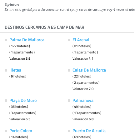
Opinion
Es un sitio genial para desconectar con el spa y cerca de casa ..yo voy 4 veces al año
DESTINOS CERCANOS A ES CAMP DE MAR
Palma De Mallorca
El Arenal
( 122 hoteles )
( 81 hoteles )
( 1 apartamento )
( 1 apartamento )
Valoracion
5.9
Valoracion
4.1
Illetas
Calas De Mallorca
( 9 hoteles )
( 22 hoteles )
( 2 apartamentos )
Valoracion
7.0
Playa De Muro
Palmanova
( 35 hoteles )
( 49 hoteles )
( 3 apartamentos )
( 13 apartamentos )
Valoracion
6.5
Valoracion
6.8
Porto Colom
Puerto De Alcudia
( 14 hoteles )
( 69 hoteles )