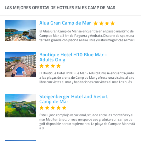
LAS MEJORES OFERTAS DE HOTELES EN ES CAMP DE MAR
Alua Gran Camp de Mar
El Alua Gran Camp de Mar se encuentra en el paseo marítimo de
Camp de Mar, a 3 km de Paguera y Andratx. Dispone de spa y una
terraza grande con piscina al aire libre y vistas magníficas al mar. E
Boutique Hotel H10 Blue Mar -
Adults Only
El Boutique Hotel H10 Blue Mar - Adults Only se encuentra junto
a las playas de arena de Camp de Mar y ofrece una piscina al aire
libre con vistas al mar y habitaciones con vistas al mar. Los hués
Steigenberger Hotel and Resort
Camp de Mar
Este lujoso complejo vacacional, situado entre las montañas y el
mar Mediterráneo, ofrece un spa de uso gratuito y un campo de
golf disponible por un suplemento. La playa de Camp de Mar está
a 3