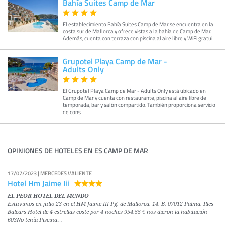
Bahía Suites Camp de Mar
El establecimiento Bahía Suites Camp de Mar se encuentra en la
costa sur de Mallorca y ofrece vistas a la bahía de Camp de Mar.
Además, cuenta con terraza con piscina al aire libre y WiFi gratui
Grupotel Playa Camp de Mar -
Adults Only
El Grupotel Playa Camp de Mar - Adults Only está ubicado en
Camp de Mar y cuenta con restaurante, piscina al aire libre de
temporada, bar y salón compartido. También proporciona servicio
de cons
OPINIONES DE HOTELES EN ES CAMP DE MAR
17/07/2023 | MERCEDES VALIENTE
Hotel Hm Jaime Iii
EL PEOR HOTEL DEL MUNDO
Estuvimos en julio 23 en el HM Jaime III Pg. de Mallorca, 14, B, 07012 Palma, Illes
Balears Hotel de 4 estrellas coste por 4 noches 954,55 € nos dieron la habitación
603No tenía Piscina…