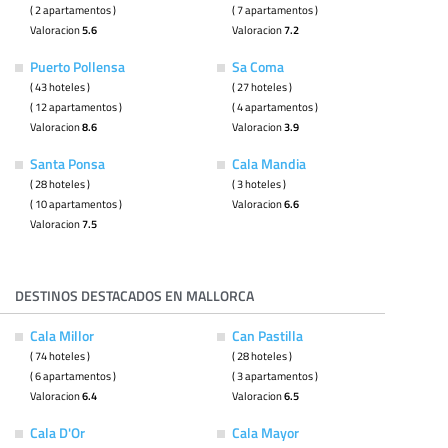
( 2 apartamentos )
( 7 apartamentos )
Valoracion
5.6
Valoracion
7.2
Puerto Pollensa
Sa Coma
( 43 hoteles )
( 27 hoteles )
( 12 apartamentos )
( 4 apartamentos )
Valoracion
8.6
Valoracion
3.9
Santa Ponsa
Cala Mandia
( 28 hoteles )
( 3 hoteles )
( 10 apartamentos )
Valoracion
6.6
Valoracion
7.5
DESTINOS DESTACADOS EN MALLORCA
Cala Millor
Can Pastilla
( 74 hoteles )
( 28 hoteles )
( 6 apartamentos )
( 3 apartamentos )
Valoracion
6.4
Valoracion
6.5
Cala D'Or
Cala Mayor