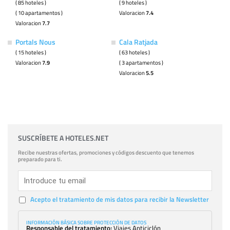
( 85 hoteles )
( 9 hoteles )
( 10 apartamentos )
Valoracion
7.4
Valoracion
7.7
Portals Nous
Cala Ratjada
( 15 hoteles )
( 63 hoteles )
Valoracion
7.9
( 3 apartamentos )
Valoracion
5.5
SUSCRÍBETE A HOTELES.NET
Recibe nuestras ofertas, promociones y códigos descuento que tenemos
preparado para ti.
Acepto el tratamiento de mis datos para recibir la Newsletter
INFORMACIÓN BÁSICA SOBRE PROTECCIÓN DE DATOS
Responsable del tratamiento:
Viajes Anticiclón