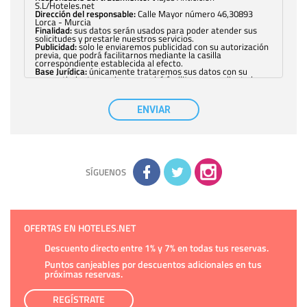
S.L/Hoteles.net
Dirección del responsable:
Calle Mayor número 46,30893
Lorca - Murcia
Finalidad:
sus datos serán usados para poder atender sus
solicitudes y prestarle nuestros servicios.
Publicidad:
solo le enviaremos publicidad con su autorización
previa, que podrá facilitarnos mediante la casilla
correspondiente establecida al efecto.
Base Jurídica:
únicamente trataremos sus datos con su
consentimiento previo, que podrá facilitarnos mediante la
casilla correspondiente establecida al efecto.
Destinatarios:
con carácter general, sólo el personal de
nuestra entidad que esté debidamente autorizado podrá
ENVIAR
tener conocimiento de la información que le pedimos. No se
comunicarán datos a terceros.
Derechos:
tiene derecho a saber qué información tenemos
sobre usted, corregirla y eliminarla, tal y como se explica en
la información adicional disponible en nuestra página web.
Información complementaria:
Puede consultar la información
adicional y detallada sobre cómo tratamos sus datos en la
política de privacidad
SÍGUENOS
OFERTAS EN HOTELES.NET
Descuento directo entre 1% y 7% en todas tus reservas.
Puntos canjeables por descuentos adicionales en tus
próximas reservas.
REGÍSTRATE