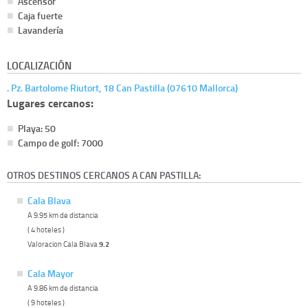
Ascensor
Caja fuerte
Lavandería
LOCALIZACIÓN
. Pz. Bartolome Riutort, 18 Can Pastilla (07610 Mallorca)
Lugares cercanos:
Playa: 50
Campo de golf: 7000
OTROS DESTINOS CERCANOS A CAN PASTILLA:
Cala Blava
A 9.95 km de distancia
( 4 hoteles )
Valoracion Cala Blava
9.2
Cala Mayor
A 9.86 km de distancia
( 9 hoteles )