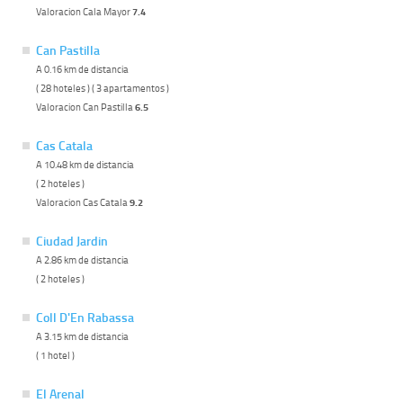
Valoracion Cala Mayor
7.4
Can Pastilla
A 0.16 km de distancia
( 28 hoteles ) ( 3 apartamentos )
Valoracion Can Pastilla
6.5
Cas Catala
A 10.48 km de distancia
( 2 hoteles )
Valoracion Cas Catala
9.2
Ciudad Jardin
A 2.86 km de distancia
( 2 hoteles )
Coll D'En Rabassa
A 3.15 km de distancia
( 1 hotel )
El Arenal