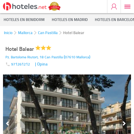
HOTELES EN BENIDORM
HOTELES EN MADRID
HOTELES EN BARCELO
Inicio
Mallorca
Can Pastilla
Hotel Balear
Hotel Balear
(
)
Pz. Bartolome Riutort, 18
Can Pastilla
07610
Mallorca
| Opina
971261212