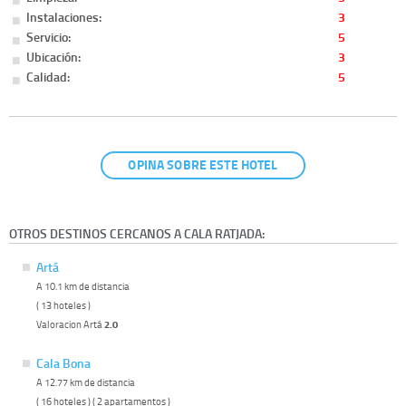
Instalaciones:
3
Servicio:
5
Ubicación:
3
Calidad:
5
OPINA SOBRE ESTE HOTEL
OTROS DESTINOS CERCANOS A CALA RATJADA:
Artá
A 10.1 km de distancia
( 13 hoteles )
Valoracion Artá
2.0
Cala Bona
A 12.77 km de distancia
( 16 hoteles ) ( 2 apartamentos )