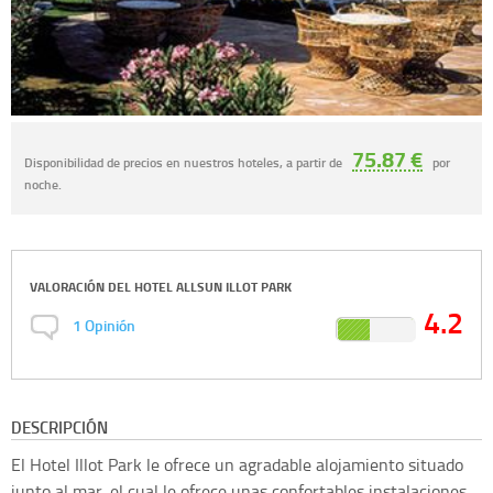
75.87 €
Disponibilidad de precios en nuestros hoteles, a partir de
por
noche.
VALORACIÓN DEL
HOTEL ALLSUN ILLOT PARK
4.2
1
Opinión
DESCRIPCIÓN
El Hotel Illot Park le ofrece un agradable alojamiento situado
junto al mar, el cual le ofrece unas confortables instalaciones,