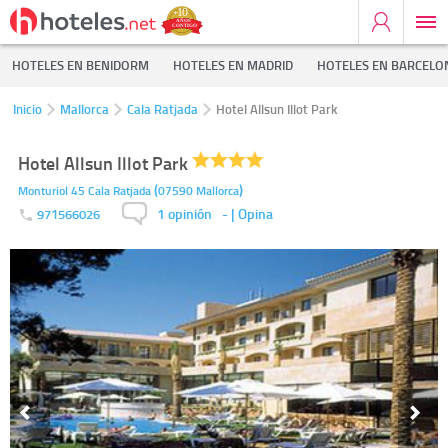
HOTELES EN BENIDORM
HOTELES EN MADRID
HOTELES EN BARCELO
Inicio
Mallorca
Cala Ratjada
Hotel Allsun Illot Park
Hotel Allsun Illot Park
(
)
Monturiol 45
Cala Ratjada
07590
Mallorca
1 opinión
-
| Opina
971566026