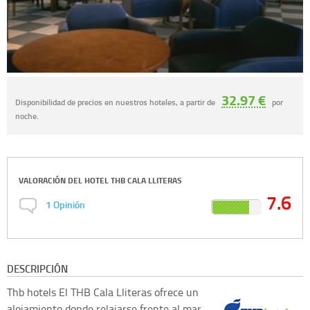
32.97 €
Disponibilidad de precios en nuestros hoteles, a partir de
por
noche.
VALORACIÓN DEL
HOTEL THB CALA LLITERAS
7.6
1
Opinión
DESCRIPCIÓN
Thb hotels
El THB Cala Lliteras ofrece un
alojamiento donde relajarse frente al mar,