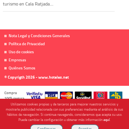
turismo en Cala Ratjada....
Nota Legal y Condiciones Generales
Política de Privacidad
Uso de cookies
Empresas
Quiénes Somos
© Copyrigth 2026 - www.hoteles.net
Compra
100% segura
Utilizamos cookies propias y de terceros para mejorar nuestros servicios y
mostrarle publicidad relacionada con sus preferencias mediante el análisis de sus
hábitos de navegación. Si continua navegando, consideramos que acepta su uso.
Puede cambiar la configuración u obtener más información
aquí
.
Cofinanciado por