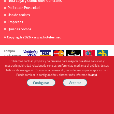
Nota Legal y Condiciones Generales
Política de Privacidad
Uso de cookies
Empresas
Quiénes Somos
© Copyrigth 2026 - www.hoteles.net
Compra
100% segura
Utilizamos cookies propias y de terceros para mejorar nuestros servicios y
mostrarle publicidad relacionada con sus preferencias mediante el análisis de sus
hábitos de navegación. Si continua navegando, consideramos que acepta su uso.
Puede cambiar la configuración u obtener más información
aquí
.
Cofinanciado por
Viajes Anticiclón, S.L. Agencia de Viajes Online - C.I. MU-107-2-25. C/ Mayor nº46 Bajo,
CP: 30893, Almendricos (Murcia, Spain).
RESERVAR HABITACIÓN