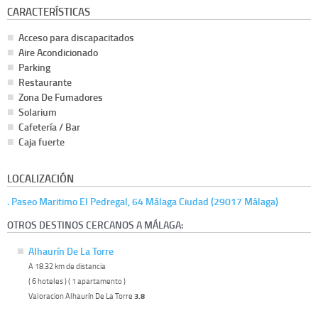
CARACTERÍSTICAS
Acceso para discapacitados
Aire Acondicionado
Parking
Restaurante
Zona De Fumadores
Solarium
Cafetería / Bar
Caja fuerte
LOCALIZACIÓN
. Paseo Maritimo El Pedregal, 64 Málaga Ciudad (29017 Málaga)
OTROS DESTINOS CERCANOS A MÁLAGA:
Alhaurín De La Torre
A 18.32 km de distancia
( 6 hoteles ) ( 1 apartamento )
Valoracion Alhaurín De La Torre
3.8