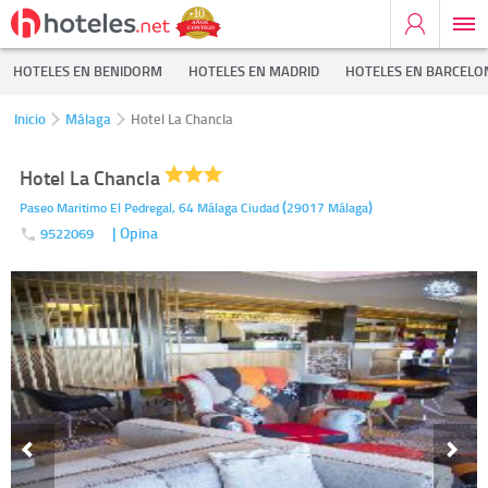
HOTELES EN BENIDORM
HOTELES EN MADRID
HOTELES EN BARCELO
Inicio
Málaga
Hotel La Chancla
Hotel La Chancla
(
)
Paseo Maritimo El Pedregal, 64
Málaga Ciudad
29017
Málaga
| Opina
9522069