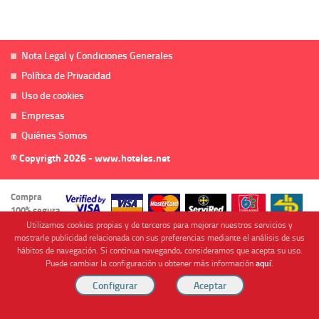
Nota Legal y Condiciones Generales
Política de Privacidad
Uso de cookies
Empresas
Quiénes Somos
© Copyrigth 2026 - www.hoteles.net
Compra
100% segura
Utilizamos cookies propias y de terceros para mejorar nuestros servicios y
mostrarle publicidad relacionada con sus preferencias mediante el análisis de sus
hábitos de navegación. Si continua navegando, consideramos que acepta su uso.
Puede cambiar la configuración u obtener más información
aquí
.
Cofinanciado por
Viajes Anticiclón, S.L. Agencia de Viajes Online - C.I. MU-107-2-25. C/ Mayor nº46 Bajo,