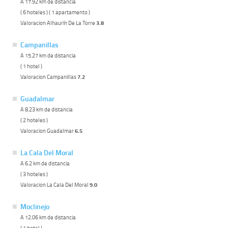
A 17.92 km de distancia
( 6 hoteles ) ( 1 apartamento )
Valoracion Alhaurín De La Torre
3.8
Campanillas
A 15.27 km de distancia
( 1 hotel )
Valoracion Campanillas
7.2
Guadalmar
A 8.23 km de distancia
( 2 hoteles )
Valoracion Guadalmar
6.5
La Cala Del Moral
A 6.2 km de distancia
( 3 hoteles )
Valoracion La Cala Del Moral
9.0
Moclinejo
A 12.06 km de distancia
( 1 hotel )