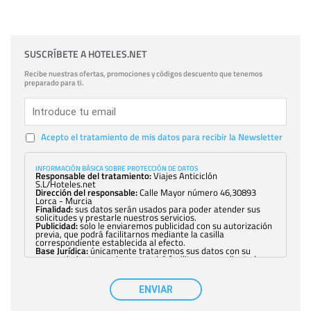
SUSCRÍBETE A HOTELES.NET
Recibe nuestras ofertas, promociones y códigos descuento que tenemos
preparado para ti.
Acepto el tratamiento de mis datos para recibir la Newsletter
INFORMACIÓN BÁSICA SOBRE PROTECCIÓN DE DATOS
Responsable del tratamiento:
Viajes Anticiclón
S.L/Hoteles.net
Dirección del responsable:
Calle Mayor número 46,30893
Lorca - Murcia
Finalidad:
sus datos serán usados para poder atender sus
solicitudes y prestarle nuestros servicios.
Publicidad:
solo le enviaremos publicidad con su autorización
previa, que podrá facilitarnos mediante la casilla
correspondiente establecida al efecto.
Base Jurídica:
únicamente trataremos sus datos con su
consentimiento previo, que podrá facilitarnos mediante la
casilla correspondiente establecida al efecto.
Destinatarios:
con carácter general, sólo el personal de
nuestra entidad que esté debidamente autorizado podrá
ENVIAR
tener conocimiento de la información que le pedimos. No se
comunicarán datos a terceros.
Derechos:
tiene derecho a saber qué información tenemos