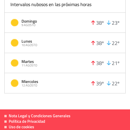
Intervalos nubosos en las próximas horas
Domingo
38º
23º
9 AGOSTO
Lunes
38º
22º
10 AGOSTO
Martes
38º
21º
11 AGOSTO
Miercoles
39º
22º
12 AGOSTO
Nota Legal y Condiciones Generales
Política de Privacidad
Uso de cookies