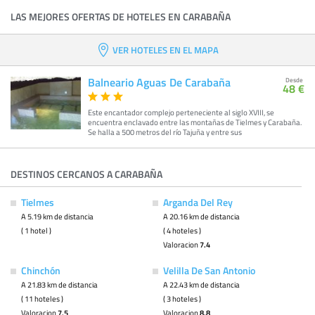
LAS MEJORES OFERTAS DE HOTELES EN CARABAÑA
VER HOTELES EN EL MAPA
Balneario Aguas De Carabaña
Desde
48 €
Este encantador complejo perteneciente al siglo XVIII, se
encuentra enclavado entre las montañas de Tielmes y Carabaña.
Se halla a 500 metros del río Tajuña y entre sus
DESTINOS CERCANOS A CARABAÑA
Tielmes
Arganda Del Rey
A 5.19 km de distancia
A 20.16 km de distancia
( 1 hotel )
( 4 hoteles )
Valoracion
7.4
Chinchón
Velilla De San Antonio
A 21.83 km de distancia
A 22.43 km de distancia
( 11 hoteles )
( 3 hoteles )
Valoracion
7.5
Valoracion
8.8