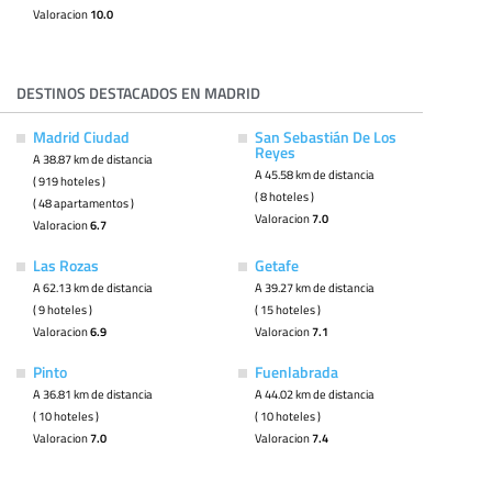
Valoracion
10.0
DESTINOS DESTACADOS EN MADRID
Madrid Ciudad
San Sebastián De Los
Reyes
A 38.87 km de distancia
A 45.58 km de distancia
( 919 hoteles )
( 8 hoteles )
( 48 apartamentos )
Valoracion
7.0
Valoracion
6.7
Las Rozas
Getafe
A 62.13 km de distancia
A 39.27 km de distancia
( 9 hoteles )
( 15 hoteles )
Valoracion
6.9
Valoracion
7.1
Pinto
Fuenlabrada
A 36.81 km de distancia
A 44.02 km de distancia
( 10 hoteles )
( 10 hoteles )
Valoracion
7.0
Valoracion
7.4