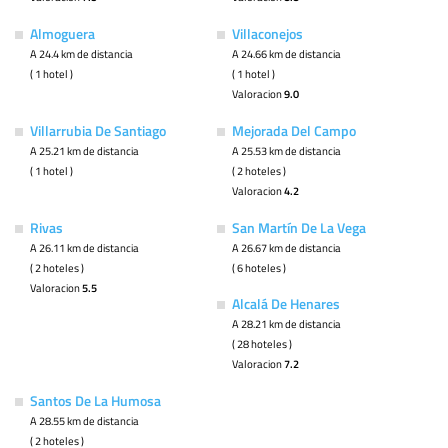
Almoguera
Villaconejos
A 24.4 km de distancia
A 24.66 km de distancia
( 1 hotel )
( 1 hotel )
Valoracion
9.0
Villarrubia De Santiago
Mejorada Del Campo
A 25.21 km de distancia
A 25.53 km de distancia
( 1 hotel )
( 2 hoteles )
Valoracion
4.2
Rivas
San Martín De La Vega
A 26.11 km de distancia
A 26.67 km de distancia
( 2 hoteles )
( 6 hoteles )
Valoracion
5.5
Alcalá De Henares
A 28.21 km de distancia
( 28 hoteles )
Valoracion
7.2
Santos De La Humosa
A 28.55 km de distancia
( 2 hoteles )