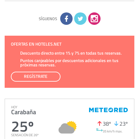
sobre usted, corregirla y eliminarla, tal y como se explica en
la información adicional disponible en nuestra página web.
Información complementaria:
Puede consultar la información
adicional y detallada sobre cómo tratamos sus datos en la
política de privacidad
SÍGUENOS
OFERTAS EN HOTELES.NET
Descuento directo entre 1% y 7% en todas tus reservas.
Puntos canjeables por descuentos adicionales en tus
próximas reservas.
REGÍSTRATE
HOY
Carabaña
25º
38º
23º
35 km/h max.
SENSACIÓN DE 26º