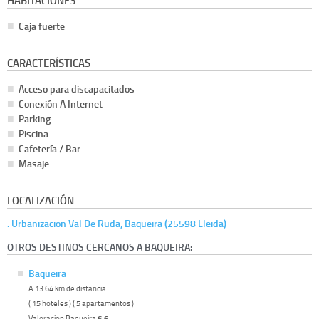
HABITACIONES
Caja fuerte
CARACTERÍSTICAS
Acceso para discapacitados
Conexión A Internet
Parking
Piscina
Cafetería / Bar
Masaje
LOCALIZACIÓN
. Urbanizacion Val De Ruda, Baqueira (25598 Lleida)
OTROS DESTINOS CERCANOS A BAQUEIRA:
Baqueira
A 13.64 km de distancia
( 15 hoteles ) ( 5 apartamentos )
Valoracion Baqueira
6.6