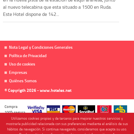
al nuevo telecabina que esta situado a 1500 en Ruda.
Este Hotel dispone de 142...
Nota Legal y Condiciones Generales
Política de Privacidad
Uso de cookies
Empresas
Quiénes Somos
© Copyrigth 2026 - www.hoteles.net
Compra
100% segura
Utilizamos cookies propias y de terceros para mejorar nuestros servicios y
mostrarle publicidad relacionada con sus preferencias mediante el análisis de sus
hábitos de navegación. Si continua navegando, consideramos que acepta su uso.