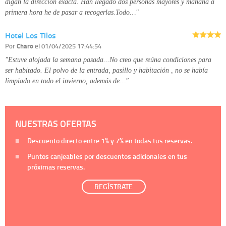
digan la dirección exacta. Han llegado dos personas mayores y mañana a
primera hora he de pasar a recogerlas.Todo…"
Hotel Los Tilos
Por
Charo
el 01/04/2025 17:44:54
"Estuve alojada la semana pasada...No creo que reúna condiciones para
ser habitado. El polvo de la entrada, pasillo y habitación , no se había
limpiado en todo el invierno, además de…"
NUESTRAS OFERTAS
Descuento directo entre
1%
y
7%
en todas tus reservas.
Puntos canjeables por descuentos adicionales en tus
próximas reservas.
REGÍSTRATE