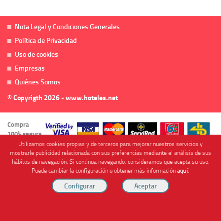
Nota Legal y Condiciones Generales
Política de Privacidad
Uso de cookies
Empresas
Quiénes Somos
© Copyrigth 2026 - www.hoteles.net
Compra
100% segura
Utilizamos cookies propias y de terceros para mejorar nuestros servicios y
mostrarle publicidad relacionada con sus preferencias mediante el análisis de sus
hábitos de navegación. Si continua navegando, consideramos que acepta su uso.
Puede cambiar la configuración u obtener más información
aquí
.
Cofinanciado por
Viajes Anticiclón, S.L. Agencia de Viajes Online - C.I. MU-107-2-25. C/ Mayor nº46 Bajo,
CP: 30893, Almendricos (Murcia, Spain).