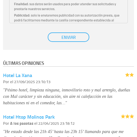
Finalidad:
sus datos serán usados para poder atender sus solicitudes y
prestarle nuestros servicios.
Publicidad:
solo le enviaremos publicidad con su autorización previa, que
podrá facilitarnos mediante la casilla correspondiente establecida al
efecto.
Base Jurídica:
únicamente trataremos sus datos con su consentimiento
ENVIAR
previo, que podrá facilitarnos mediante la casilla correspondiente
establecida al efecto.
Destinatarios:
con carácter general, sólo el personal de nuestra entidad
que esté debidamente autorizado podrá tener conocimiento de la
información que le pedimos. No se comunicarán datos a terceros.
ÚLTIMAS OPINIONES
Derechos:
tiene derecho a saber qué información tenemos sobre usted,
corregirla y eliminarla, tal y como se explica en la información adicional
Hotel La Xana
disponible en nuestra página web.
Información complementaria:
Puede consultar la información adicional y
Por
el 27/09/2025 23:10:13
detallada sobre cómo tratamos sus datos en la
política de privacidad
"Pésimo hotel, limpieza ninguna, inmovilisrio roto y mal arrerglo, dueñas
con Mal carácter y sin educación, sin aire ni calefacción en las
habitaciones ni en el comedor, las…"
Hotel Htop Molinos Park
Por
A los pasotas
el 22/04/2025 23:18:12
"He estado desde las 21h 45’ hasta las 23h 15’ llamando para que me