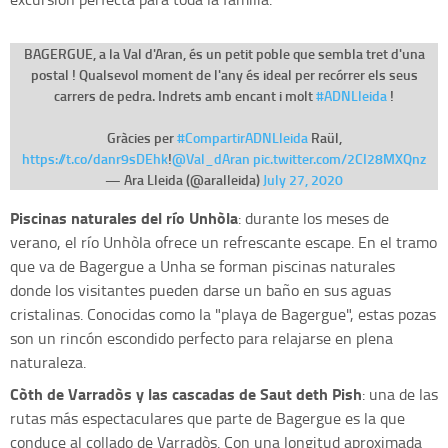
BAGERGUE, a la Val d'Aran, és un petit poble que sembla tret d'una
postal ! Qualsevol moment de l'any és ideal per recórrer els seus
carrers de pedra. ️Indrets amb encant i molt
#ADNLleida
!
Gràcies per
#CompartirADNLleida
Raül,
https://t.co/danr9sDEhk
!
@Val_dAran
pic.twitter.com/2CI28MXQnz
— Ara Lleida (@aralleida)
July 27, 2020
Piscinas naturales del río Unhòla
: durante los meses de
verano, el río Unhòla ofrece un refrescante escape. En el tramo
que va de Bagergue a Unha se forman piscinas naturales
donde los visitantes pueden darse un baño en sus aguas
cristalinas. Conocidas como la "playa de Bagergue", estas pozas
son un rincón escondido perfecto para relajarse en plena
naturaleza.
Còth de Varradòs y las cascadas de Saut deth Pish
: una de las
rutas más espectaculares que parte de Bagergue es la que
conduce al collado de Varradòs. Con una longitud aproximada