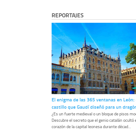
REPORTAJES
El enigma de las 365 ventanas en León: 
castillo que Gaudí diseñó para un dragó
¿Es un fuerte medieval o un bloque de pisos m
Descubre el secreto que el genio catalán ocultó 
corazón de la capital leonesa durante décad...