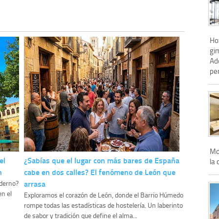
Hot
gim
Ad
pe
Mo
el
¿Sabías que el lugar con más bares de España
la 
n
cabe en dos calles? El fenómeno de León que
arrasa
oderno?
en el
Exploramos el corazón de León, donde el Barrio Húmedo
rompe todas las estadísticas de hostelería. Un laberinto
de sabor y tradición que define el alma...