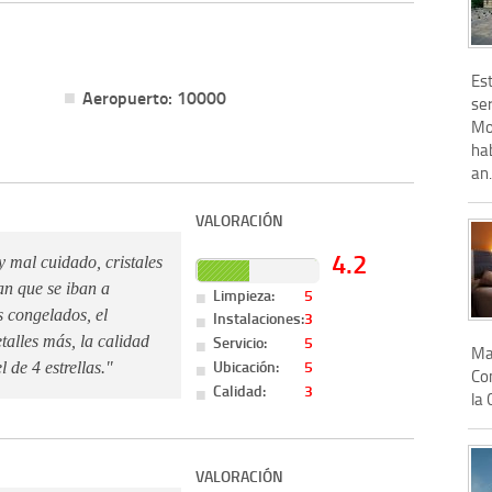
Est
Aeropuerto: 10000
ser
Mo
ha
an.
VALORACIÓN
4.2
y mal cuidado, cristales
an que se iban a
Limpieza:
5
os congelados, el
Instalaciones:
3
Servicio:
5
talles más, la calidad
Ma
Ubicación:
5
 de 4 estrellas."
Con
Calidad:
3
la 
VALORACIÓN