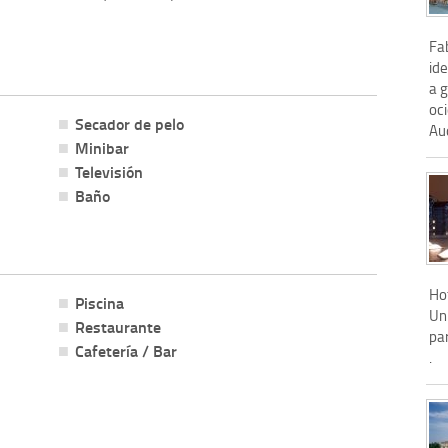
Fa
id
a 
oci
Secador de pelo
Aud
Minibar
Televisión
Baño
Ho
Piscina
Un
Restaurante
pa
Cafetería / Bar
.