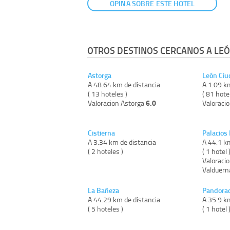
OPINA SOBRE ESTE HOTEL
OTROS DESTINOS CERCANOS A LEÓ
Astorga
León Ciu
A 48.64 km de distancia
A 1.09 k
( 13 hoteles )
( 81 hote
6.0
Valoracion Astorga
Valoraci
Cistierna
Palacios
A 3.34 km de distancia
A 44.1 k
( 2 hoteles )
( 1 hotel 
Valoracio
Valduer
La Bañeza
Pandora
A 44.29 km de distancia
A 35.9 k
( 5 hoteles )
( 1 hotel 