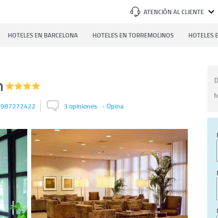
ATENCIÓN AL CLIENTE
HOTELES EN BARCELONA
HOTELES EN TORREMOLINOS
HOTELES E
n
D
h
987272422
3 opiniones
-
Opina