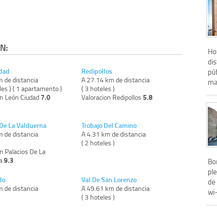
N:
Hot
dis
dad
Redipollos
púb
m de distancia
A 27.14 km de distancia
ma
les ) ( 1 apartamento )
( 3 hoteles )
7.0
5.8
on León Ciudad
Valoracion Redipollos
 De La Valduerna
Trobajo Del Camino
m de distancia
A 4.31 km de distancia
)
( 2 hoteles )
n Palacios De La
9.3
na
Bon
pl
do
Val De San Lorenzo
de 
m de distancia
A 49.61 km de distancia
wi-
)
( 3 hoteles )