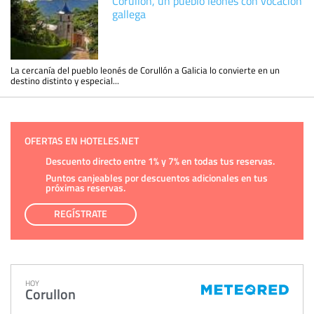
Corullón, un pueblo leonés con vocación
gallega
La cercanía del pueblo leonés de Corullón a Galicia lo convierte en un
destino distinto y especial...
OFERTAS EN HOTELES.NET
Descuento directo entre 1% y 7% en todas tus reservas.
Puntos canjeables por descuentos adicionales en tus
próximas reservas.
REGÍSTRATE
HOY
Corullon