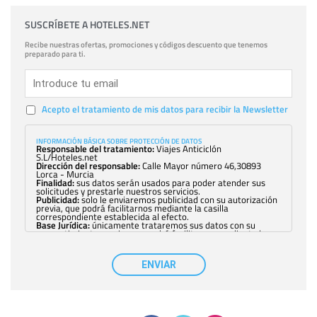
SUSCRÍBETE A HOTELES.NET
Recibe nuestras ofertas, promociones y códigos descuento que tenemos
preparado para ti.
Acepto el tratamiento de mis datos para recibir la Newsletter
INFORMACIÓN BÁSICA SOBRE PROTECCIÓN DE DATOS
Responsable del tratamiento:
Viajes Anticiclón
S.L/Hoteles.net
Dirección del responsable:
Calle Mayor número 46,30893
Lorca - Murcia
Finalidad:
sus datos serán usados para poder atender sus
solicitudes y prestarle nuestros servicios.
Publicidad:
solo le enviaremos publicidad con su autorización
previa, que podrá facilitarnos mediante la casilla
correspondiente establecida al efecto.
Base Jurídica:
únicamente trataremos sus datos con su
consentimiento previo, que podrá facilitarnos mediante la
casilla correspondiente establecida al efecto.
Destinatarios:
con carácter general, sólo el personal de
nuestra entidad que esté debidamente autorizado podrá
ENVIAR
tener conocimiento de la información que le pedimos. No se
comunicarán datos a terceros.
Derechos:
tiene derecho a saber qué información tenemos
sobre usted, corregirla y eliminarla, tal y como se explica en
la información adicional disponible en nuestra página web.
Información complementaria:
Puede consultar la información