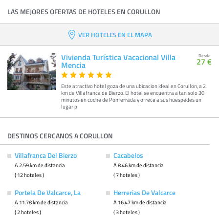
LAS MEJORES OFERTAS DE HOTELES EN CORULLON
VER HOTELES EN EL MAPA
Vivienda Turística Vacacional Villa
Desde
27 €
Mencia
Este atractivo hotel goza de una ubicacion ideal en Corullon, a 2
km de Villafranca de Bierzo. El hotel se encuentra a tan solo 30
minutos en coche de Ponferrada y ofrece a sus huespedes un
lugar p
DESTINOS CERCANOS A CORULLON
Villafranca Del Bierzo
Cacabelos
A 2.59 km de distancia
A 8.46 km de distancia
( 12 hoteles )
( 7 hoteles )
Portela De Valcarce, La
Herrerias De Valcarce
A 11.78 km de distancia
A 16.47 km de distancia
( 2 hoteles )
( 3 hoteles )