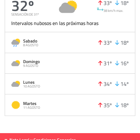
32º
33º
18º
38 km/h max.
SENSACIÓN DE 31º
Intervalos nubosos en las próximas horas
Sabado
33º
18º
8 AGOSTO
Domingo
31º
16º
9 AGOSTO
Lunes
34º
14º
10 AGOSTO
Martes
35º
18º
11 AGOSTO
Nota Legal y Condiciones Generales