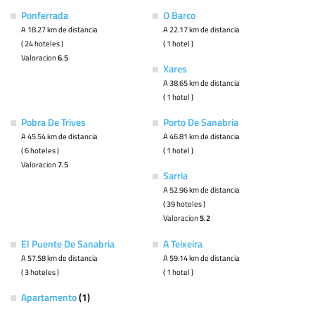
Ponferrada
O Barco
A 18.27 km de distancia
A 22.17 km de distancia
( 24 hoteles )
( 1 hotel )
Valoracion
6.5
Xares
A 38.65 km de distancia
( 1 hotel )
Pobra De Trives
Porto De Sanabria
A 45.54 km de distancia
A 46.81 km de distancia
( 6 hoteles )
( 1 hotel )
Valoracion
7.5
Sarria
A 52.96 km de distancia
( 39 hoteles )
Valoracion
5.2
El Puente De Sanabria
A Teixeira
A 57.58 km de distancia
A 59.14 km de distancia
( 3 hoteles )
( 1 hotel )
Apartamento
(1)