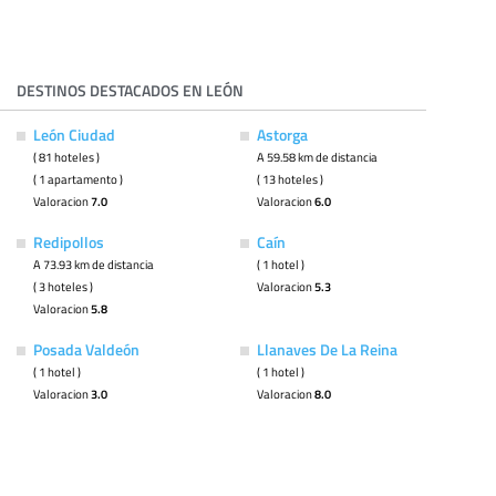
DESTINOS DESTACADOS EN LEÓN
León Ciudad
Astorga
( 81 hoteles )
A 59.58 km de distancia
( 1 apartamento )
( 13 hoteles )
Valoracion
7.0
Valoracion
6.0
Redipollos
Caín
A 73.93 km de distancia
( 1 hotel )
( 3 hoteles )
Valoracion
5.3
Valoracion
5.8
Posada Valdeón
Llanaves De La Reina
( 1 hotel )
( 1 hotel )
Valoracion
3.0
Valoracion
8.0