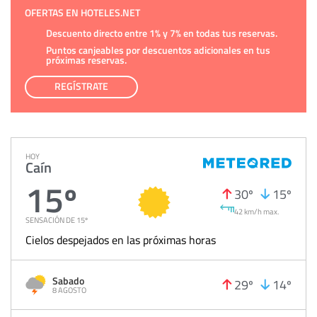
OFERTAS EN HOTELES.NET
Descuento directo entre 1% y 7% en todas tus reservas.
Puntos canjeables por descuentos adicionales en tus
próximas reservas.
REGÍSTRATE
HOY
Caín
15º
30º
15º
42 km/h max.
SENSACIÓN DE 15º
Cielos despejados en las próximas horas
Sabado
29º
14º
8 AGOSTO