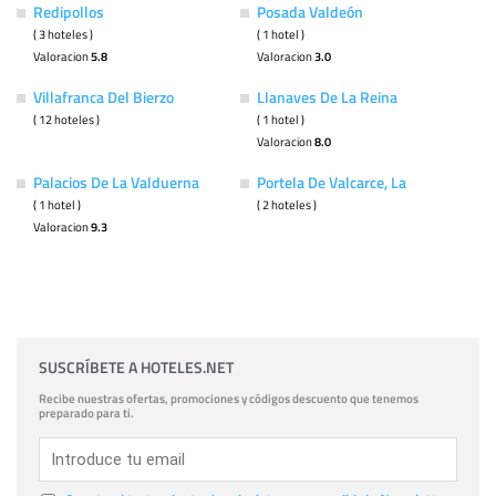
Redipollos
Posada Valdeón
( 3 hoteles )
( 1 hotel )
Valoracion
5.8
Valoracion
3.0
Villafranca Del Bierzo
Llanaves De La Reina
( 12 hoteles )
( 1 hotel )
Valoracion
8.0
Palacios De La Valduerna
Portela De Valcarce, La
( 1 hotel )
( 2 hoteles )
Valoracion
9.3
SUSCRÍBETE A HOTELES.NET
Recibe nuestras ofertas, promociones y códigos descuento que tenemos
preparado para ti.