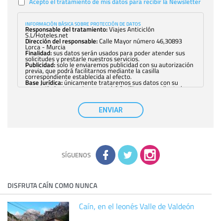
Acepto el tratamiento de mis datos para recibir la Newsletter
INFORMACIÓN BÁSICA SOBRE PROTECCIÓN DE DATOS
Responsable del tratamiento:
Viajes Anticiclón
S.L/Hoteles.net
Dirección del responsable:
Calle Mayor número 46,30893
Lorca - Murcia
Finalidad:
sus datos serán usados para poder atender sus
solicitudes y prestarle nuestros servicios.
Publicidad:
solo le enviaremos publicidad con su autorización
previa, que podrá facilitarnos mediante la casilla
correspondiente establecida al efecto.
Base Jurídica:
únicamente trataremos sus datos con su
consentimiento previo, que podrá facilitarnos mediante la
casilla correspondiente establecida al efecto.
Destinatarios:
con carácter general, sólo el personal de
nuestra entidad que esté debidamente autorizado podrá
ENVIAR
tener conocimiento de la información que le pedimos. No se
comunicarán datos a terceros.
Derechos:
tiene derecho a saber qué información tenemos
sobre usted, corregirla y eliminarla, tal y como se explica en
la información adicional disponible en nuestra página web.
Información complementaria:
Puede consultar la información
adicional y detallada sobre cómo tratamos sus datos en la
política de privacidad
SÍGUENOS
DISFRUTA CAÍN COMO NUNCA
Caín, en el leonés Valle de Valdeón