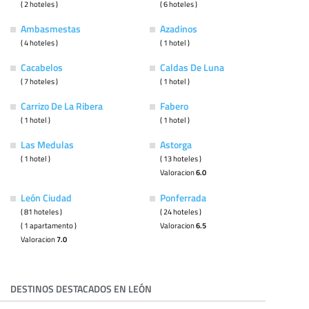
( 2 hoteles )
( 6 hoteles )
Ambasmestas
Azadinos
( 4 hoteles )
( 1 hotel )
Cacabelos
Caldas De Luna
( 7 hoteles )
( 1 hotel )
Carrizo De La Ribera
Fabero
( 1 hotel )
( 1 hotel )
Las Medulas
Astorga
( 1 hotel )
( 13 hoteles )
Valoracion
6.0
León Ciudad
Ponferrada
( 81 hoteles )
( 24 hoteles )
( 1 apartamento )
Valoracion
6.5
Valoracion
7.0
DESTINOS DESTACADOS EN LEÓN