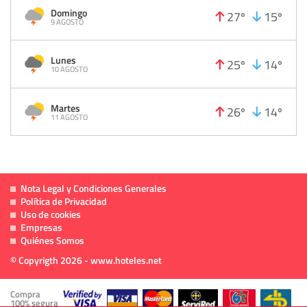
Domingo
27º
15º
9 AGOSTO
Lunes
25º
14º
10 AGOSTO
Martes
26º
14º
11 AGOSTO
Nota Legal y Condiciones Generales
Política de Privacidad
Uso de cookies
Empresas
Quiénes Somos
© Copyrigth 2026 - www.hoteles.net
Compra
100% segura